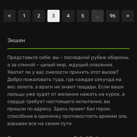
«
1
2
3
4
5
...
96
»
Предыдущий
Сл
Экшен
Представьте себе: вы – последний рубеж обороны,
а за спиной – целый мир, ждущий спасения.
Хватит ли у вас смелости принять этот вызов?
Добро пожаловать туда, где каждая секунда на
вес золота, а враги не знают пощады. Если ваши
пальцы уже зудят от желания нажать на курок, а
сердце требует настоящего испытания, вы
пришли по адресу. Здесь правят бал герои,
способные в одиночку противостоять армиям зла,
взрывая все на своем пути.