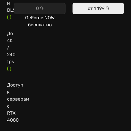
и
0 ֏
от
1 199 ֏
DLSS
(i)
GeForce NOW
бесплатно
До
4K
/
240
fps
(i)
Доступ
к
серверам
с
RTX
4080