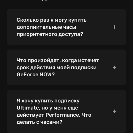
Сколько раз я могу купить
дополнительные часы
приоритетного доступа?
Вы можете докупать часы приоритетного
доступа сколько угодно! Однако помните,
Что произойдет, когда истечет
что на следующий расчетный период
срок действия моей подписки
переносится только ограниченная часть
GeForce NOW?
неиспользованных часов (до 15 для
Performance, до 20 для Ultimate).
Как
Если к вашему аккаунту GFN.AM
работает игровое время
привязана банковская карта и включено
Я хочу купить подписку
автопродление, мы автоматически
Ultimate, но у меня еще
спишем стоимость и продлим вашу
действует Performance. Что
подписку. В противном случае, по
делать с часами?
окончании срока действия премиум-
подписки, ваш аккаунт будет переведен