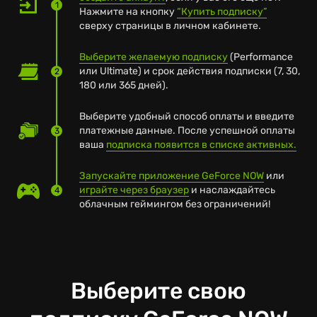
поддержки
GFN.AM для получения
1
Нажмите на кнопку
“Купить подписку”
помощи.
сверху страницы в личном кабинете.
Выберите желаемую подписку
(Performance
или Ultimate) и срок действия подписки (7, 30,
2
180 или 365 дней).
Выберите удобный способ оплаты и введите
платежные данные. После успешной оплаты
3
ваша
подписка появится в списке активных.
Запускайте приложение GeForce NOW
или
играйте через браузер
и наслаждайтесь
4
облачным геймингом без ограничений!
Выберите свою