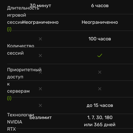
30 минут
6 часов
Длительность
игровой
сессии
Неограниченно
Неограниченно
(i)
100 часов
Количество
сессий
Приоритетный
доступ
к
серверам
(i)
до 15 часов
Технологии
Безлимит
1, 7, 30, 180
NVIDIA
или 365 дней
RTX