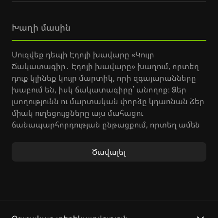
Խաղի մասին
Սուզվեք դեպի Էդոյի խավարը «Կույր
Ճակատագիր․ Էդոյի խավարը» խաղում, որտեղ
դուք կլինեք կույր մարտիկ, որի զգայարանները
խաբում են, իսկ ճակատագիրը՝ անողոք։ Ձեր
լսողությունն ու մարտական փորձը կդառնան ձեր
միակ ուղեցույցները այս մահացու
ճանապարհորդության ընթացքում, որտեղ ամեն
սխալ քայլ կարող է մահվան պատճառ դառնալ։
Ծավալել
«Blind Fate»-ի տիեզերքում դոջոյի
մարտահրավերը ձեզ կփորձի ամեն կերպ, և
սուրերի արվեստը կդառնա ձեր միակ
փրկությունը։ Զգացեք, թե ինչպես են
սամուրայական մարտերը վերածվում