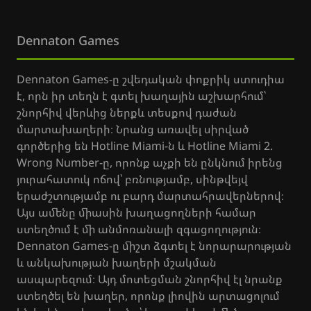
Dennaton Games
Dennaton Games-ը շվեդական փոքրիկ ստուդիա
է, որն իր տեղն է գտել խաղային աշխարհում՝
շնորհիվ վերևից ներքև տեսքով դաժան
մարտախաղերի։ Նրանց առավել սիրված
գործերից են Hotline Miami-ն և Hotline Miami 2.
Wrong Number-ը, որոնք աչքի են ընկնում իրենց
յուրահատուկ ոճով՝ բռնությամբ, սինթվեյվ
երաժշտությամբ ու բարդ մարտահրավերներով։
Այս ամենը միասին խաղացողների համար
ստեղծում է մի անմոռանալի զգացողություն։
Dennaton Games-ը միշտ ձգտել է նորարարության
և անկախության խաղերի մշակման
ասպարեզում։ Այդ մոտեցման շնորհիվ էլ նրանք
ստեղծել են խաղեր, որոնք լիովին արտացոլում