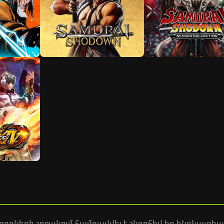
ղների շրջանում համբավվել է շնորհիվ իր ինքնատիպ 