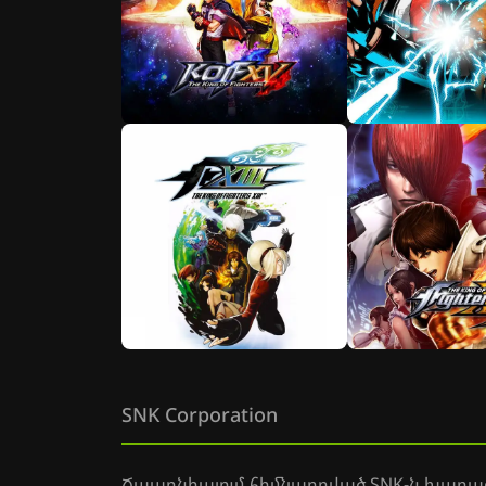
SNK Corporation
Ճապոնիայում հիմնադրված SNK-ն խաղացո