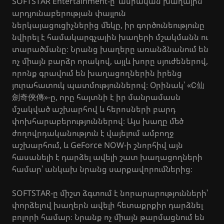
SOFTSTAR Entertainment-ը՝ ասիական խաղային
արդյունաբերության փայլուն
ներկայացուցիչներից մեկը, իր գործունեությունը
նվիրել է համակարգչային խաղերի մշակմանն ու
տարածմանը։ Նրանց խաղերը առանձնանում են
ոչ միայն բարձր որակով, այլև խորը սյուժեներով,
որոնք գրավում են խաղացողներին իրենց
յուրահատուկ պատմություններով։ Օրինակ՝ «С仙
劍奇俠傳»-ը, որը հայտնի է իր մանրամասն
մշակված աշխարհով և հերոսների բարդ
փոխհարաբերություններով։ Այս խաղը մեծ
ժողովրդականություն է վայելում ամբողջ
աշխարհում, և GeForce NOW-ի շնորհիվ այն
հասանելի է դարձել ավելի շատ խաղացողների
համար՝ անկախ նրանց սարքավորումներից։
SOFTSTAR-ը միշտ ձգտում է նորարարությունների՝
փորձելով խաղերն ավելի հետաքրքիր դարձնել
բոլորի համար։ Նրանք ոչ միայն թարմացնում են