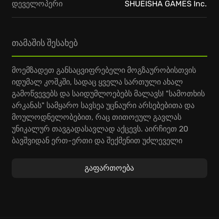
დეველოპერი
SHUEISHA GAMES Inc.
თამაშის შესახებ
მოემზადეთ განსაცვიფრებელი მოგზაურობისთვის
იდუმალ კოშკში, სადაც ყველა სართული ახალ
გამოწვევებს და საიდუმლოებებს მალავს! "სამოთხის
არკანას" სამყარო სავსეა უცნაური არსებებითა და
მოულოდნელობებით, რაც თითოეულ გავლას
უნიკალურ თავგადასავლად აქცევს. აირჩიეთ 20
ბავშვიდან ერთ-ერთი და შექმენით უძლეველი
დასტა, რათა რეალურ დროში ბრძოლებში
დაამარცხოთ მონსტრები და სიღრმეში ჩააღწიოთ.
გაფართოება
დროულად გამოიყენეთ თქვენი მცველები,
შეუთავსეთ შეტევები, დააგროვეთ ძლიერი მაგია და
მოიპოვეთ ლეგენდარული რელიქვიები საკვების
საძიებლად, სანამ ბავშვებს უძღვებით კოშკის