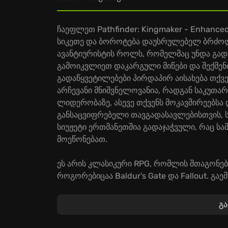
ჩაეფლეთ Pathfinder: Kingmaker - Enhanced
სიკეთე და ბოროტება დაუსრულებელ ბრძოლაშ
ავანტიურისტის როლს, რომელმაც უნდა გად
გამოიკვლიეთ დაკარგული მიწები და შექმენი
გადაწყვეტილებები პირდაპირ აისახება თქვე
არჩევანი მნიშვნელოვანია, რადგან საკუთარ
ლიდერობაზე, ასევე თქვენს მოკავშირეებსა
განსაცვიფრებელი თავგადასავლებისთვის, 
სიუჟეტი ერთმანეთშია გადაჯაჭვული, რაც ს
მოეწონებათ.
ეს არის კლასიკური RPG, რომლის შთაგონებ
როგორებიცაა Baldur's Gate და Fallout. გა
ადამიანებს, რომელთა შორისაც არიან როგო
თითოეულ პერსონაჟს საკუთარი მოტივაცია დ
გ
თავგადასავალი სრულიად მოულოდნელი მი
შეცვალოთ ამ სამყაროს ისტორია! განიცადე