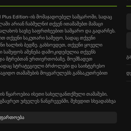
 Plus Edition-ის მომაჯადოებელ სამყაროში, სადაც
ი არიან ჩაბმულნი! თქვენ ითამაშებთ მამაცი
ალახოს სავსე საფრთხეებით სამყარო და გადარჩეს.
თ თქვენი საკუთარი სამეფო, სადაც თქვენი
ნი ხალხის ბედზე. გახსოვდეთ, თქვენი ყოველი
ი სამეფოს აშენება დამოკიდებულია თქვენს
გ
 და მტრებთან ურთიერთობაზე. მოემზადეთ
სადაც სტრატეგიული ბრძოლები და საინტერესო
დ
ამაგიდო თამაშების მოყვარულებს განსაკუთრებით
ის წყაროებია ისეთი სახელგანთქმული თამაშები,
ემგზავრეთ უძველეს ნანგრევებში, შეხვდით სხვადასხვა
რც სანდო მოკავშირეები, ისე საეჭვო პიროვნებები.
ა მიზნები ამოძრავებს, რამაც შესაძლოა თქვენი
აფართოება
მართულებით წარმართოს. თქვენ შეგიძლიათ
თ Kingmaker-ის გაუმჯობესებული გამოცემის