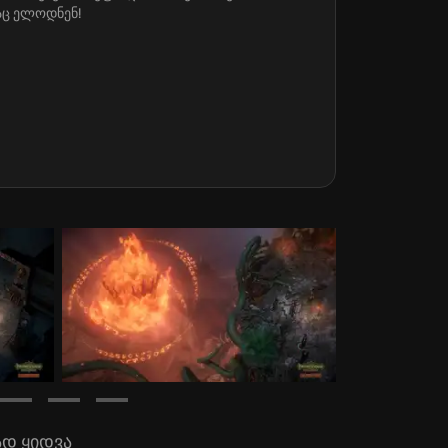
აც ელოდნენ!
ად ყიდვა