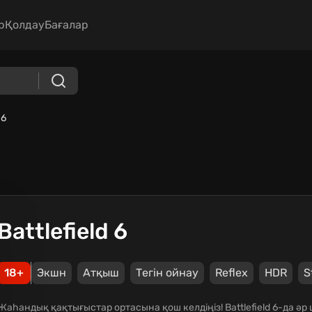
р
Қолдау
Бағалар
 6
Battlefield 6
18+
Экшн
Атқыш
Тегін ойнау
Reflex
HDR
S
Жаһандық қақтығыстар ортасына қош келдіңіз! Battlefield 6-да әр