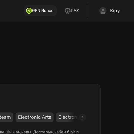
Кіру
GFN Bonus
KAZ
team
Electronic Arts
Electronic Arts Inc.
Electronic 
 шешім маңызды. Достарыңызбен бірігіп,