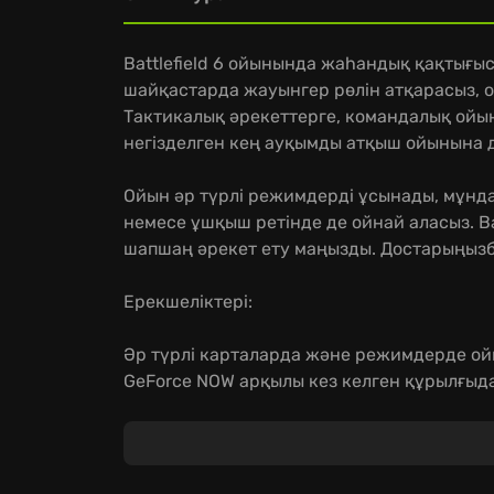
Battlefield 6 ойынында жаһандық қақтығыс
шайқастарда жауынгер рөлін атқарасыз, о
Тактикалық әрекеттерге, командалық ойы
негізделген кең ауқымды атқыш ойынына 
Ойын әр түрлі режимдерді ұсынады, мұнда 
немесе ұшқыш ретінде де ойнай аласыз. Ba
шапшаң әрекет ету маңызды. Достарыңызбен
Ерекшеліктері:
Әр түрлі карталарда және режимдерде ойы
GeForce NOW арқылы кез келген құрылғыда
Үздіксіз сақтау арқылы прогресіңізді сақ
жалғастырыңыз!