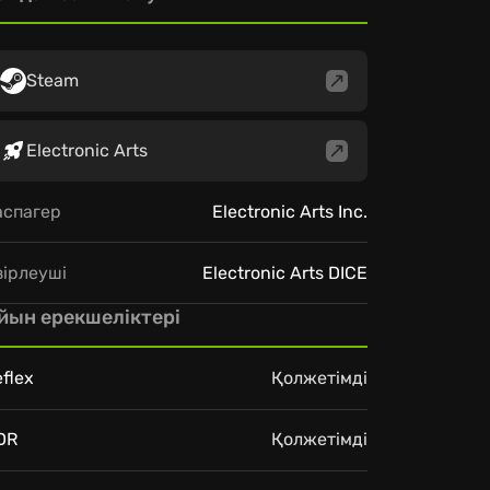
Steam
Electronic Arts
аспагер
Electronic Arts Inc.
зірлеуші
Electronic Arts DICE
йын ерекшеліктері
flex
Қолжетімді
DR
Қолжетімді