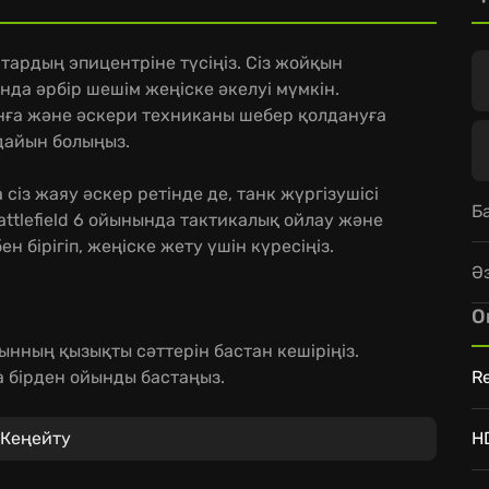
тардың эпицентріне түсіңіз. Сіз жойқын
нда әрбір шешім жеңіске әкелуі мүмкін.
нға және әскери техниканы шебер қолдануға
дайын болыңыз.
сіз жаяу әскер ретінде де, танк жүргізушісі
Б
ttlefield 6 ойынында тактикалық ойлау және
 бірігіп, жеңіске жету үшін күресіңіз.
Ә
О
нның қызықты сәттерін бастан кешіріңіз.
 бірден ойынды бастаңыз.
Re
таңыз және кез келген жерде ойынды
Кеңейту
H