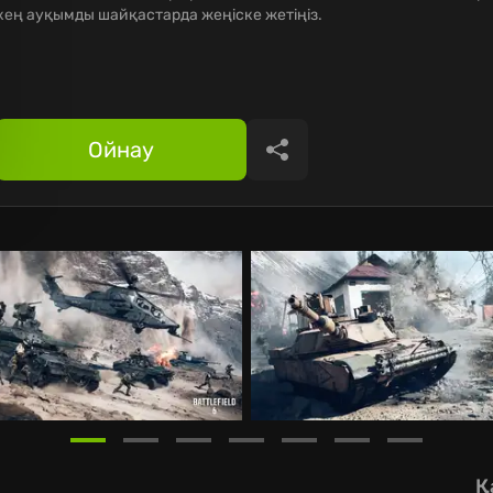
кең ауқымды шайқастарда жеңіске жетіңіз.
Ойнау
Бөлісу
Қ