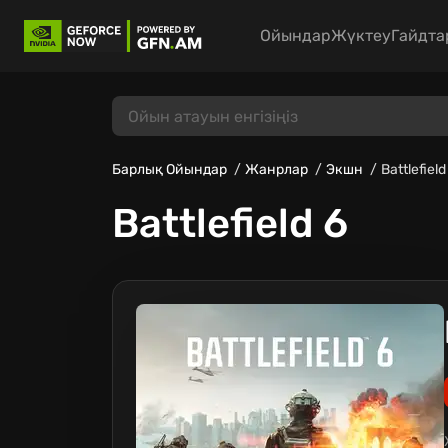
Ойындар
Жүктеу
Гайдта
Барлық Ойындар
Жанрлар
Экшн
Battlefield
Battlefield 6