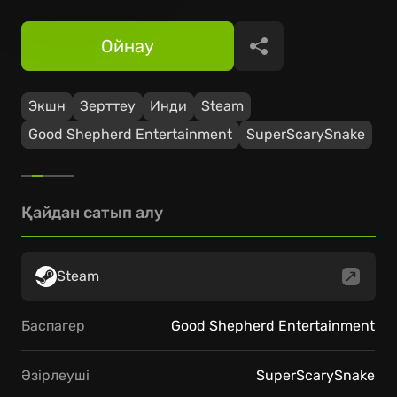
Ойнау
Бөлісу
Экшн
Зерттеу
Инди
Steam
Good Shepherd Entertainment
SuperScarySnake
Қайдан сатып алу
Steam
Баспагер
Good Shepherd Entertainment
Әзірлеуші
SuperScarySnake