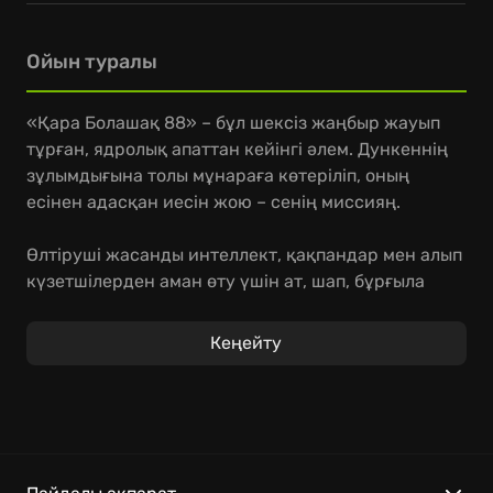
Ойын туралы
«Қара Болашақ 88» – бұл шексіз жаңбыр жауып
тұрған, ядролық апаттан кейінгі әлем. Дункеннің
зұлымдығына толы мұнараға көтеріліп, оның
есінен адасқан иесін жою – сенің миссияң.
Өлтіруші жасанды интеллект, қақпандар мен алып
күзетшілерден аман өту үшін ат, шап, бұрғыла
және өзіңді жаңарт. Бұл ойын сені 80-ші
жылдардың стиліндегі ретро экшн ойындар
Кеңейту
әлеміне саяхатқа апарады, онда әрбір қадам
сайын қауіп-қатер тосып тұрады. Егер сізді
SuperScarySnake ойындары қызықтырса, онда бұл
сіз үшін нағыз сынақ болмақ.
Ерекшеліктері: