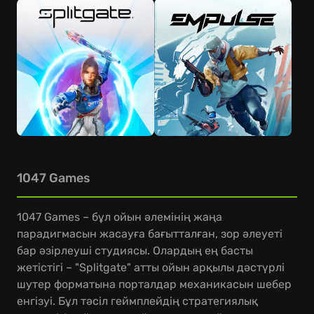
1047 Games
1047 Games – бұл ойын әлемінің жаңа
парадигмасын жасауға бағытталған, зор әлеуеті
бар әзірлеуші студиясы. Олардың ең басты
жетістігі – "Splitgate" атты ойын арқылы дәстүрлі
шутер форматына порталдар механикасын шебер
енгізуі. Бұл тәсіл геймплейдің стратегиялық