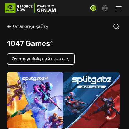
Каталогқа қайту
1047 Games
4
Әзірлеушінің сайтына өту