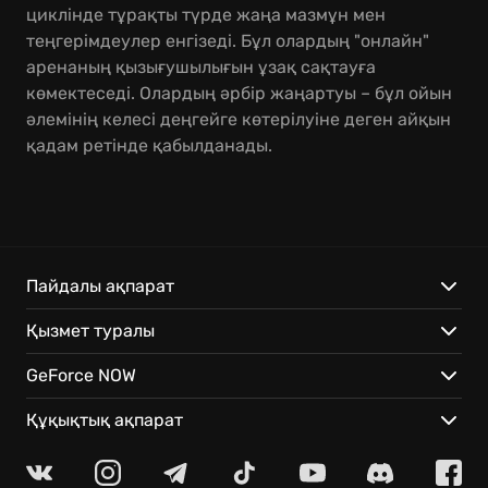
циклінде тұрақты түрде жаңа мазмұн мен
теңгерімдеулер енгізеді. Бұл олардың "онлайн"
аренаның қызығушылығын ұзақ сақтауға
көмектеседі. Олардың әрбір жаңартуы – бұл ойын
әлемінің келесі деңгейге көтерілуіне деген айқын
қадам ретінде қабылданады.
Пайдалы ақпарат
Қызмет туралы
GeForce NOW
Құқықтық ақпарат