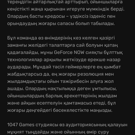
тереңдігін айтарлықтай арттырып, ойыншыларға
кеңістікті жаңа қырынан игеруге мүмкіндік берді.
Олардың басты кредосы – үздіксіз ізденіс пен
орындаудың жоғары сапасы болып табылады.
Бұл команда өз өнімдерінің кез келген қазіргі
заманғы желідегі талаптарға сай болуын қатаң
қадағалайды, мұны GeForce NOW сияқты бұлттық
технологиялар арқылы жеткізуде ерекше назар
аударады. Мұндай тәсіл геймерлерге ең қымбат
жабдықтарсыз да, ең жоғары резолюция мен
жылдамдықтағы ойын тәжірибесін алуға жол
ашады. Олардың нақтылыққа деген ұмтылысы,
ойыншылардың барлық әрекеттерінің жылдам
және айқын есептелуін қамтамасыз етеді, бұл
жоғары деңгейдегі бәсекелестікте маңызды.
1047 Games студиясы өз аудиториясының қалауын
мұқият тыңдайды және ойынның өмір сүру