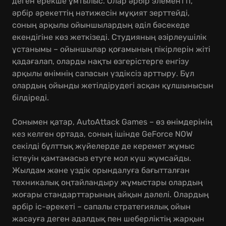
деген ерекше ұмтылыс. Олар әрбір элементті,
әрбір әрекеттің нәтижесін мұқият зерттейді,
соның арқылы ойыншылардың әділ бәсекеде
екендігіне көз жеткізеді. Студияның әзірлеушілік
ұстанымы – ойыншылар қоғамының пікірлерін жіті
қадағалап, оларды нақты өзгерістерге енгізу
арқылы өнімнің сапасын үздіксіз арттыру. Бұл
олардың ойынды жетілдірудегі асқан құлшынысын
білдіреді.
Сонымен қатар, AutoAttack Games – өз өнімдерінің
кез келген ортада, соның ішінде GeForce NOW
секілді бұлттық жүйелерде де керемет жұмыс
істеуін қамтамасыз етуге мол күш жұмсайды.
Жылдам және үздік орындалуға бағытталған
техникалық оңтайландыру жұмыстары олардың
жоғары стандарттарының айқын дәлелі. Олардың
әрбір іс-әрекеті – сапалы стратегиялық ойын
жасауға деген адалдық пен шеберліктің жарқын