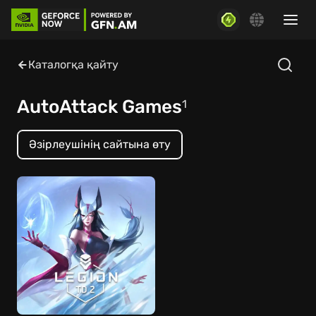
Каталогқа қайту
AutoAttack Games
1
Әзірлеушінің сайтына өту