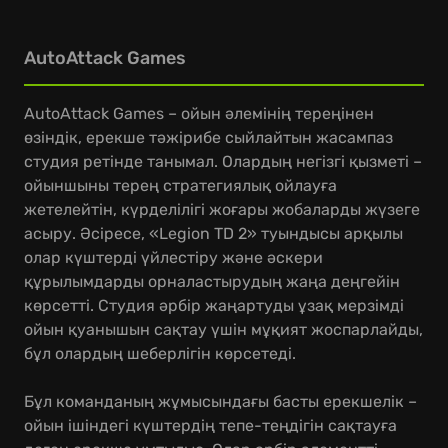
AutoAttack Games
AutoAttack Games – ойын әлемінің тереңінен
өзіндік, ерекше тәжірибе сыйлайтын жасампаз
студия ретінде танымал. Олардың негізгі қызметі –
ойыншыны терең стратегиялық ойлауға
жетелейтін, күрделілігі жоғары жобаларды жүзеге
асыру. Әсіресе, «Legion TD 2» туындысы арқылы
олар күштерді үйлестіру және әскери
құрылымдарды орналастырудың жаңа деңгейін
көрсетті. Студия әрбір жаңартуды ұзақ мерзімді
ойын қуанышын сақтау үшін мұқият жоспарлайды,
бұл олардың шеберлігін көрсетеді.
Бұл команданың жұмысындағы басты ерекшелік –
ойын ішіндегі күштердің тепе-теңдігін сақтауға