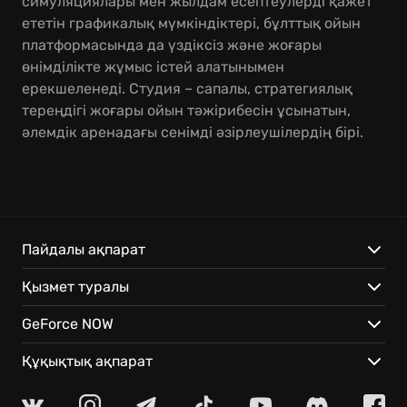
симуляциялары мен жылдам есептеулерді қажет
ететін графикалық мүмкіндіктері, бұлттық ойын
платформасында да үздіксіз және жоғары
өнімділікте жұмыс істей алатынымен
ерекшеленеді. Студия – сапалы, стратегиялық
тереңдігі жоғары ойын тәжірибесін ұсынатын,
әлемдік аренадағы сенімді әзірлеушілердің бірі.
Пайдалы ақпарат
Қызмет туралы
GeForce NOW
Құқықтық ақпарат