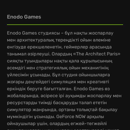
Enodo Games
Enodo Games студиясы – бұл нақты жоспарлау
мен архитектуралық тереңдікті ойын әлеміне
енгізуде ерекшеленетін, геймерлер арасында
танымал әзірлеуші. Олардың «The Architect Paris»
сияқты туындылары нақты қала құрылысының
әсемдігі мен стратегиялық ойын механигінің
үйлесімін ұсынады. Бұл студия ойыншыларға
жоғары деңгейдегі симуляция мен креативті
еркіндік беруге бағытталған. Enodo Games өз
жобаларында, әсіресе ірі ауқымды жоспарлау мен
ресурстарды тиімді басқаруды талап ететін
симулятор жанрында, ортаны толықтай бақылау
мүмкіндігін ұсынады. GeForce NOW арқылы
ойнаушылар үшін, олардың егжей-тегжейлі