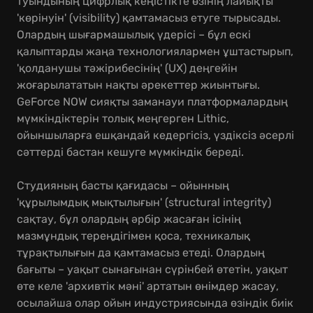
туындының цифрлық кеңістікте өзінің лайықты
'көрінуін' (visibility) қамтамасыз етуге тырысады.
Олардың шығармашылық үдерісі – бұл ескі
қалыптарды жаңа технологиялармен ұштастырып,
'қолданушы тәжірибесінің' (UX) деңгейін
жоғарылататын нақты әрекеттер жиынтығы.
GeForce NOW сияқты заманауи платформалардың
мүмкіндіктерін толық меңгерген Lithic,
ойыншыларға ешқандай кедергісіз, үздіксіз әсерлі
сәттерді бастан кешуге мүмкіндік береді.
Студияның басты қағидасы – ойынның
'құрылымдық мықтылығын' (structural integrity)
сақтау, бұл олардың әрбір жасаған ісінің
мазмұндық тереңдігімен қоса, техникалық
тұрақтылығын да қамтамасыз етеді. Олардың
бағыты – уақыт сынағынан сүрінбей өтетін, уақыт
өте келе 'архивтік мәні' артатын өнімдер жасау,
осылайша олар ойын индустриясында өзіндік биік