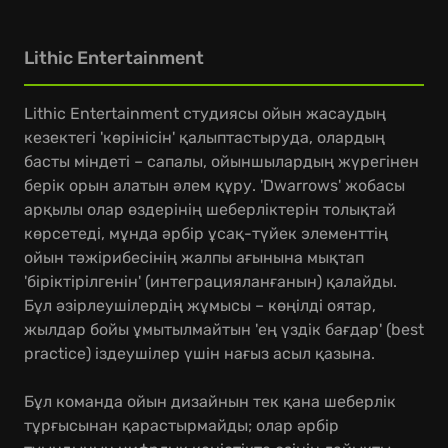
Lithic Entertainment
Lithic Entertainment студиясы ойын жасаудың
кезектегі 'көрінісін' қалыптастыруда, олардың
басты міндеті – сапалы, ойыншылардың жүрегінен
берік орын алатын әлем құру. 'Dwarrows' жобасы
арқылы олар өздерінің шеберліктерін толықтай
көрсетеді, мұнда әрбір ұсақ-түйек элементтің
ойын тәжірибесінің жалпы ағынына мықтап
'біріктірілгенін' (интеграцияланғанын) қалайды.
Бұл әзірлеушілердің жұмысы – көңілді оятар,
жылдар бойы ұмытылмайтын 'ең үздік бағдар' (best
practice) іздеушілер үшін нағыз асыл қазына.
Бұл команда ойын дизайнын тек қана шеберлік
тұрғысынан қарастырмайды; олар әрбір