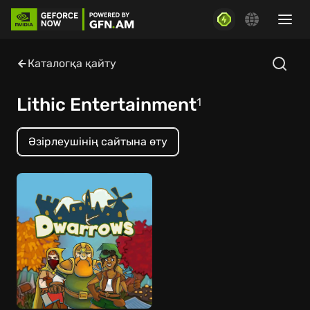
Каталогқа қайту
Lithic Entertainment
1
Әзірлеушінің сайтына өту