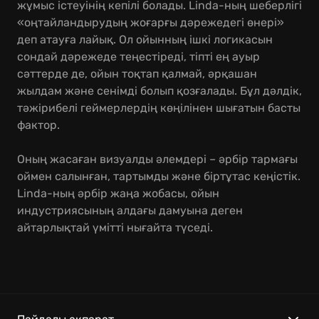
жұмыс істеуінің кепілі болады. Linda-ның шеберлігі
«оңтайландырудың жоғарғы дәрежедегі өнері»
деп атауға лайық. Ол ойынның ішкі логикасын
сондай дәрежеде теңестіреді, тіпті ең ауыр
сәттерде де, ойын тоқтап қалмай, әрқашан
жылдам және сенімді болып қозғалады. Бұл дәлдік,
тәжірибелі геймерлердің көңілінен шығатын басты
фактор.
Оның жасаған визуалды әлемдері – әрбір тармағы
оймен салынған, тартымды және біртұтас кеңістік.
Linda-ның әрбір жаңа жобасы, ойын
индустриясының алдағы дамуына деген
айтарлықтай үмітті нығайта түседі.