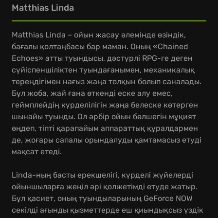
Matthias Linda
Matthias Linda – ойын жасау әлемінде өзіндік,
бағалы қолтаңбасы бар маман. Оның «Chained
Echoes» атты туындысы, дәстүрлі RPG-ге деген
сүйіспеншіліктен туындағанымен, механикалық
тереңдігімен нағыз жаңа толқын болып саналады.
Бұл жоба, жай ғана өткенді еске алу емес,
геймплейдің күрделілігін жаңа белеске көтерген
шынайы туынды. Ол әрбір ойын бөлшегін мұқият
өңдеп, тіпті қарапайым аппараттық құралдармен
де, жоғары сапалы орындалуды қамтамасыз етуді
мақсат етеді.
Linda-ның басты ерекшелігі, күрделі жүйелерді
ойыншыларға жеңіл әрі қолжетімді етуде жатыр.
Бұл қасиет, оның туындыларының GeForce NOW
секілді ағынды қызметтерде еш қиындықсыз үздік