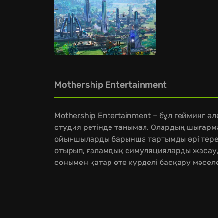
Mothership Entertainment
Mothership Entertainment – бұл гейминг ә
студия ретінде танымал. Олардың шығарм
ойыншыларды барынша тартымды әрі терең
отырып, ғаламдық симуляцияларды жасауд
сонымен қатар өте күрделі басқару мәсел