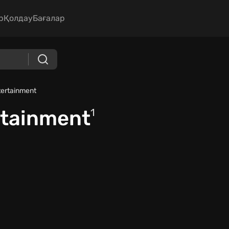
р
Қолдау
Бағалар
tertainment
rtainment
1