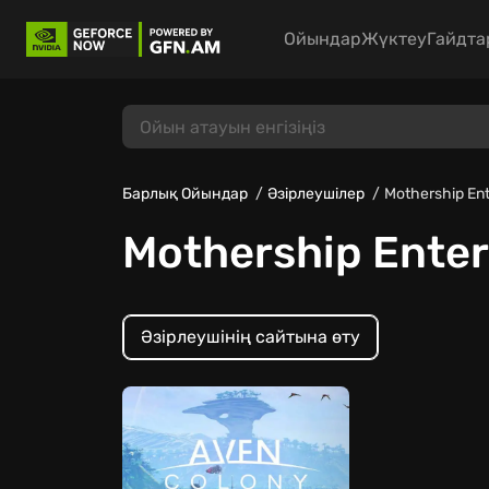
Ойындар
Жүктеу
Гайдта
Барлық Ойындар
Әзірлеушілер
Mothership En
Mothership Ente
Әзірлеушінің сайтына өту