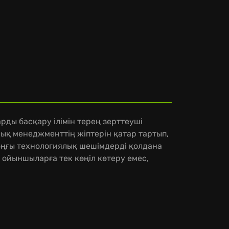
рды басқару ілімін терең зерттеуші
қ менеджменттің жіптерін қатар тартып,
оңғы технологиялық шешімдерді қолдана
ойыншыларға тек көңіл көтеру емес,