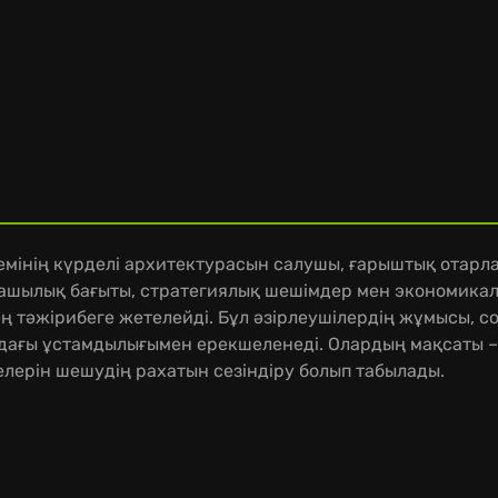
лемінің күрделі архитектурасын салушы, ғарыштық отарла
ашылық бағыты, стратегиялық шешімдер мен экономикалы
 тәжірибеге жетелейді. Бұл әзірлеушілердің жұмысы, с
ағы ұстамдылығымен ерекшеленеді. Олардың мақсаты – 
елерін шешудің рахатын сезіндіру болып табылады.