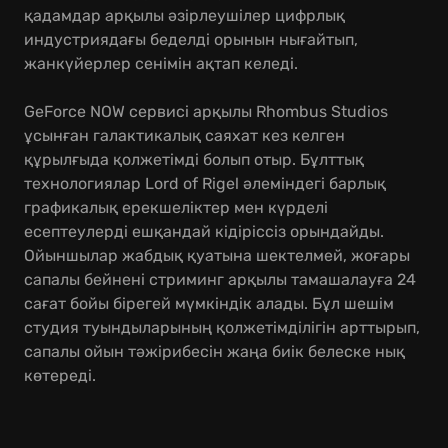
қадамдар арқылы әзірлеушілер цифрлық
индустриядағы беделді орынын нығайтып,
жанкүйерлер сенімін ақтап келеді.
GeForce NOW сервисі арқылы Rhombus Studios
ұсынған галактикалық саяхат кез келген
құрылғыда қолжетімді болып отыр. Бұлттық
технологиялар Lord of Rigel әлеміндегі барлық
графикалық ерекшеліктер мен күрделі
есептеулерді ешқандай кідіріссіз орындайды.
Ойыншылар жабдық қуатына шектелмей, жоғары
сапалы бейнені стриминг арқылы тамашалауға 24
сағат бойы бірегей мүмкіндік алады. Бұл шешім
студия туындыларының қолжетімділігін арттырып,
сапалы ойын тәжірибесін жаңа биік белеске нық
көтереді.