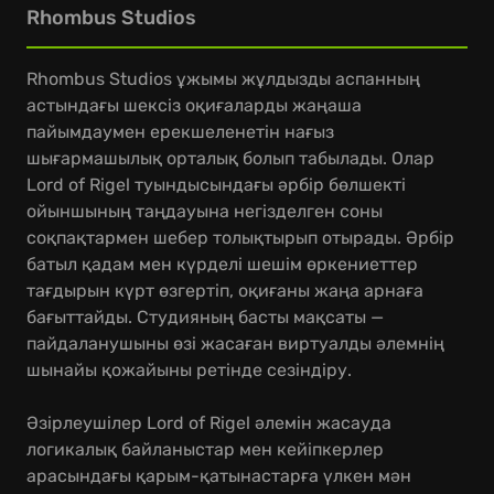
Rhombus Studios
Rhombus Studios ұжымы жұлдызды аспанның
астындағы шексіз оқиғаларды жаңаша
пайымдаумен ерекшеленетін нағыз
шығармашылық орталық болып табылады. Олар
Lord of Rigel туындысындағы әрбір бөлшекті
ойыншының таңдауына негізделген соны
соқпақтармен шебер толықтырып отырады. Әрбір
батыл қадам мен күрделі шешім өркениеттер
тағдырын күрт өзгертіп, оқиғаны жаңа арнаға
бағыттайды. Студияның басты мақсаты —
пайдаланушыны өзі жасаған виртуалды әлемнің
шынайы қожайыны ретінде сезіндіру.
Әзірлеушілер Lord of Rigel әлемін жасауда
логикалық байланыстар мен кейіпкерлер
арасындағы қарым-қатынастарға үлкен мән