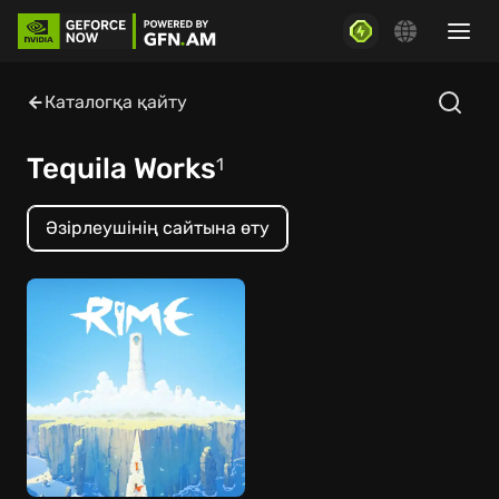
Каталогқа қайту
Tequila Works
1
Әзірлеушінің сайтына өту