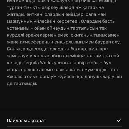
Бұл команда, ойын жасаудың ең биік сатысында
тұрған «мықты әзірлеушілердің» қатарына
жатады, өйткені олардың өнімдері сапа мен
мазмұнның үйлесімін көрсетеді. Олардың басты
ұстанымы – ойын ойнаудың тартылысын тек
күрделі ережелермен емес, оқиғаның тынысымен
және атмосфераның сиқырлылығымен баурап алу.
Соның арқасында, олардың бағдарламалары
заманауи «сандық ойын әлемінің» талғамына сай
келеді. Tequila Works ұсынған әрбір жоба – бұл
жаңа, ерекше әлемге есік ашатын мүмкіндік, тіпті
«желісіз ойын ойнау» жүйесін қолданушылар үшін
де тартымды.
Пайдалы ақпарат