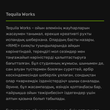
Tequila Works
Tequila Works – ойын әлемінің жауһарларын
жасаумен танымал, ерекше креативті рухты
испандық шеберхана. Олардың басты назары,
«RiME» сияқты туындыларында айқын
көрінетіндей, тереңдігі мол сезімдер мен
таңғажайып көріністерді қалыптастыруға
бағытталған. Бұл студияның жұмысы, шынымен де,
сан алуан түстермен боялған суреттей, әрбір
кескіндемесінде шеберлік ұялаған, сондықтан
олар «көркемдік ізденістердің» шыңы саналады.
Әрине, бұл жасампаздық, өзіндік қолтаңбасы бар,
«айрықша ойын тәжірибесін» іздегендер үшін
алтын қазына болып табылады.