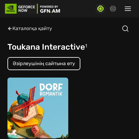
Каталогқа қайту
Toukana Interactive
1
Әзірлеушінің сайтына өту