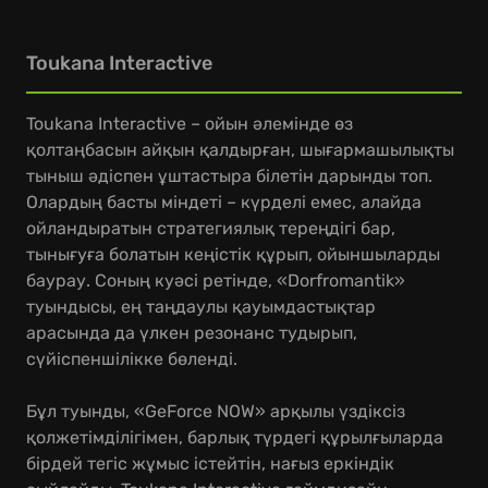
Toukana Interactive
Toukana Interactive – ойын әлемінде өз
қолтаңбасын айқын қалдырған, шығармашылықты
тыныш әдіспен ұштастыра білетін дарынды топ.
Олардың басты міндеті – күрделі емес, алайда
ойландыратын стратегиялық тереңдігі бар,
тынығуға болатын кеңістік құрып, ойыншыларды
баурау. Соның куәсі ретінде, «Dorfromantik»
туындысы, ең таңдаулы қауымдастықтар
арасында да үлкен резонанс тудырып,
сүйіспеншілікке бөленді.
Бұл туынды, «GeForce NOW» арқылы үздіксіз
қолжетімділігімен, барлық түрдегі құрылғыларда
бірдей тегіс жұмыс істейтін, нағыз еркіндік