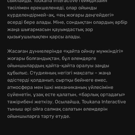
сыйлайды. Toukana Interactive геймдизайн
тәсілімен ерекшеленеді, олар ойынды
күрделендірмей-ақ, «ең жоғары деңгейдегі»
әсерді бере алады. Міне, сондықтан олардың әрбір
жаңа шығармасын қауымдастық зор
қызығушылықпен қарсы алады.
Жасаған дүниелерінде «қайта ойнау мүмкіндігі»
жоғары болғандықтан, бұл әлемдерге
ойыншылардың қайта-қайта оралуы заңды
құбылыс. Студияның негізгі мақсаты – жаңа
әдістерді қолданып, сыртқы бейнеге емес,
атмосфера мен ішкі механиканың үйлесіміне
сүйенетін, ұзақ есте қалатын, «барлық ортадағы»
тәжірибені жеткізу. Осылайша, Toukana Interactive
тыныш әрі ойға салмақ салатын әлемдерін
ойыншыларға тарту етуде.