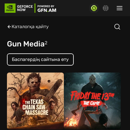
Каталогқа қайту
Gun Media
2
Баспагердің сайтына өту