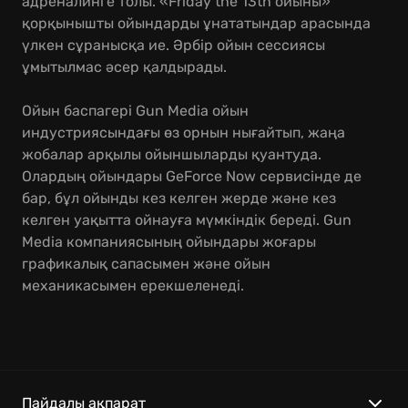
адреналинге толы. «Friday the 13th ойыны»
қорқынышты ойындарды ұнататындар арасында
үлкен сұранысқа ие. Әрбір ойын сессиясы
ұмытылмас әсер қалдырады.
Ойын баспагері Gun Media ойын
индустриясындағы өз орнын нығайтып, жаңа
жобалар арқылы ойыншыларды қуантуда.
Олардың ойындары GeForce Now сервисінде де
бар, бұл ойынды кез келген жерде және кез
келген уақытта ойнауға мүмкіндік береді. Gun
Media компаниясының ойындары жоғары
графикалық сапасымен және ойын
механикасымен ерекшеленеді.
Пайдалы ақпарат