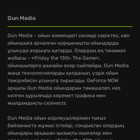
Gun Media
Gun Media – ойын әлеміндегі сенімді серіктес, көп
ойыншыға арналған қорқынышты ойындарды
ұсынуда алдыңғы қатарда. Олардың ең танымал
жобасы – «Friday the 13th: The Game»,
ойыншыларға шынайы әсер сыйлайды. Gun Media
жаңа технологияларды қолданып, үздік ойын
тәжірибесін ұсынуға тырысады. GeForce NOW
арқылы Gun Media ойындарын тамашалап, кез
келген құрылғыда керемет графика мен
жылдамдықты сезінесіз.
Gun Media ойын әзірлеушілерімен тығыз
байланыста жұмыс істейді, сондықтан олардың
ойындары әрқашан қызықты оқиғалар мен