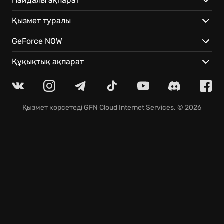
Пайдалы ақпарат
аймақтарын жаңарған кейіпте еркін зерттеу. -
Қызмет туралы
Күрделі рейдтер мен ауқымды шайқастарда
достармен бірге жеңіске жету. - GeForce NOW
GeForce NOW
технологиясының көмегімен ойынды кез келген
экранда бірден іске қосып, прогресті үзіліссіз
Құқықтық ақпарат
сақтау.
Қызмет көрсетеді
GFN Cloud Internet Services
. © 2026