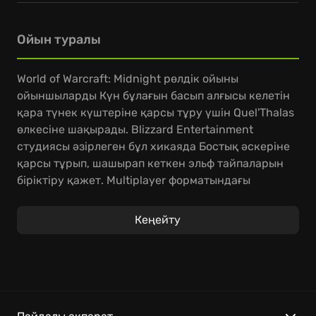
Ойын туралы
World of Warcraft: Midnight рөлдік ойыны
ойыншыларды Күн бұлағын басып алғысы келетін
қара түнек күштеріне қарсы тұру үшін Quel'Thalas
өлкесіне шақырады. Blizzard Entertainment
студиясы әзірлеген бұл хикаяда Бостық әскеріне
қарсы тұрып, шашырап кеткен эльф тайпаларын
біріктіру қажет. Multiplayer форматындағы
шытырман оқиғалар мен қиян-кескі шайқастар
ежелгі мекендердің тағдырын шешуге мүмкіндік
Кеңейту
береді. Ойыншылар өз кейіпкерінің ерекше
қабілеттерін дамытып, аңызға айналған шептерде
стратегиялық тапсырмаларды орындайды.
Кластардың әртүрлілігі мен командалық
тактикалар кез келген қауіпке төтеп беруге
көмектеседі. - Аңызға айналған Quel'Thalas