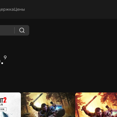
держка
Цены
.
9