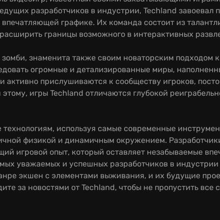
едущих разработчиков в индустрии, Techland завоевал 
впечатляющей графике. Их команда состоит из талантл
расширить границы возможного в интерактивных развл
 зомби, знаменита также своим новаторским подходом к
довать огромные и детализированные миры, наполненны
 активно прислушиваются к сообществу игроков, посто
 этому, игры Techland отличаются глубокой реиграбель
 технологиям, используя самые современные инструмент
ичной физикой и динамичным окружением. Разработчики
й игровой опыт, который оставляет незабываемые впеч
амых уважаемых и успешных разработчиков в индустрии
жанре экшен с элементами выживания, и их будущие про
е за новостями от Techland, чтобы не пропустить все 