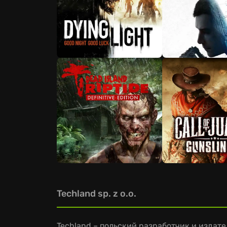
Techland sp. z o.o.
Techland – польский разработчик и изда