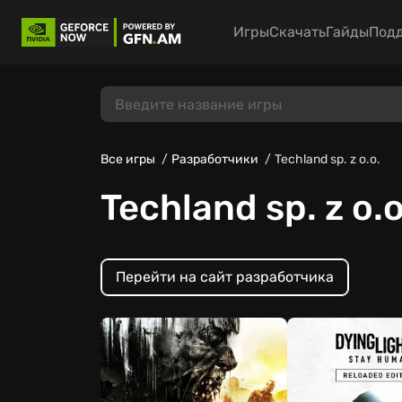
Игры
Скачать
Гайды
Под
Все игры
Разработчики
Techland sp. z o.o.
Techland sp. z o.o
Перейти на сайт разработчика