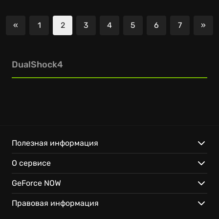
«
1
2
3
4
5
6
7
»
Предыдущий
Сле
DualShock4
Полезная информация
О сервисе
GeForce NOW
Правовая информация