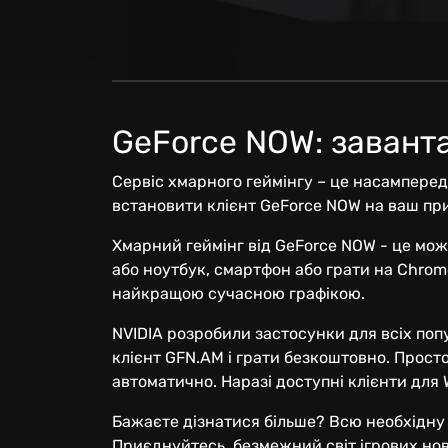
GeForce NOW: завант
Сервіс хмарного геймінгу – це насамперед
встановити клієнт GeForce NOW на ваш пр
Хмарний геймінг від GeForce NOW - це мож
або ноутбук, смартфон або грати на Chrome
найкращою сучасною графікою.
NVIDIA розробили застосунки для всіх поп
клієнт GFN.AM і грати безкоштовно. Прост
автоматично. Наразі доступні клієнти для
Бажаєте дізнатися більше? Всю необхідну
Приєднуйтесь, безмежний світ ігрових нов