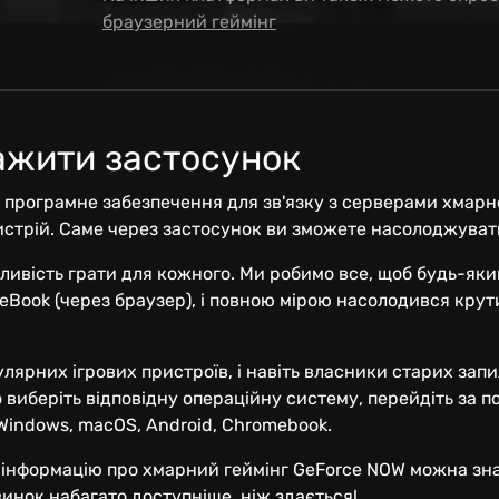
браузерний геймінг
ажити застосунок
 програмне забезпечення для зв'язку з серверами хмарно
истрій. Саме через застосунок ви зможете насолоджуват
ливість грати для кожного. Ми робимо все, щоб будь-яки
Book (через браузер), і повною мірою насолодився крутими
улярних ігрових пристроїв, і навіть власники старих за
о виберіть відповідну операційну систему, перейдіть за
 Windows, macOS, Android, Chromebook.
 інформацію про хмарний геймінг GeForce NOW можна зна
инок набагато доступніше, ніж здається!