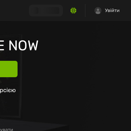
Увійти
E NOW
ерсією
бувати