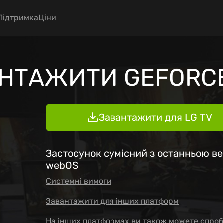
gation
Підтримка
Ціни
НТАЖИТИ GEFORC
Завантажити для LG TV
Застосунок сумісний з останньою в
webOS
Системні вимоги
Завантажити для інших платформ
На інших платформах ви також можете спро