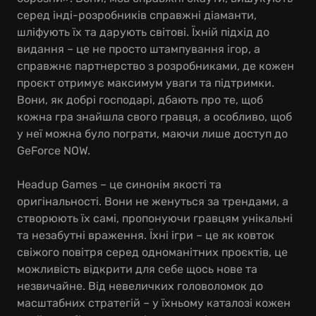
серед інді-розробників справжні діаманти,
шліфують їх та дарують світові. Їхній підхід до
видання – це не просто штампування ігор, а
справжнє партнерство з розробниками, де кожен
проєкт отримує максимум уваги та підтримки.
Вони, як добрі господарі, дбають про те, щоб
кожна гра знайшла свого гравця, а особливо, щоб
у неї можна було пограти, маючи лише доступ до
GeForce NOW.
Headup Games – це синонім якості та
оригінальності. Вони не женуться за трендами, а
створюють їх самі, пропонуючи гравцям унікальні
та незабутні враження. Їхні ігри – це як ковток
свіжого повітря серед одноманітних проєктів, це
можливість відкрити для себе щось нове та
незвичайне. Від невеличких головоломок до
масштабних стратегій – у їхньому каталозі кожен