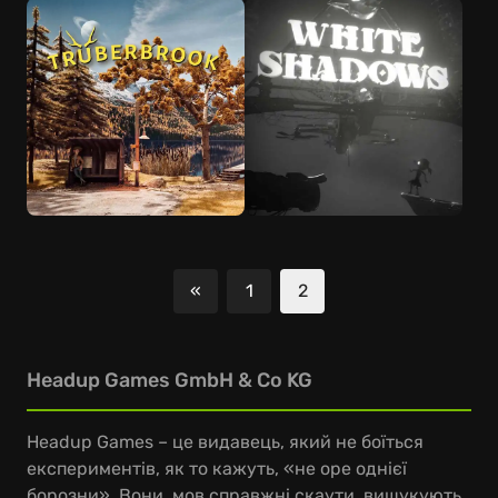
«
1
2
Попередній
Headup Games GmbH & Co KG
Headup Games – це видавець, який не боїться
експериментів, як то кажуть, «не оре однієї
борозни». Вони, мов справжні скаути, вишукують