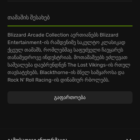
თამაშის შესახებ
Blizzard Arcade Collection აერთიანებს Blizzard
Entertainment-ის რამდენიმე საკულტო კლასიკად
ქცეულ თამაშს, რომლებმაც საფუძველი ჩაუყარეს
თანამედროვე ინდუსტრიას. მოთამაშეებს ეძლევათ
საშუალება დაუბრუნდნენ The Lost Vikings-ის რთულ
თავსატეხებს, Blackthorne-ის ბნელ სამყაროსა და
Rock N' Roll Racing-ის დინამიურ რბოლებს.
თითოეული პროექტი ინარჩუნებს თავდაპირველ
ატმოსფეროს, თუმცა სთავაზობს მომხმარებელს
გაფართოება
გაუმჯობესებულ მექანიკასა და ვიზუალურ დეტალებს.
გეიმპლეი მოიცავს ჟანრების ფართო სპექტრს:
ექშენ-პლატფორმერიდან დაწყებული, ტაქტიკური
ელემენტებით გაჯერებულ შუთერებამდე. თქვენ
მართავთ პერსონაჟებს უნიკალური უნარებით,
გადალახავთ რთულ დაბრკოლებებს და ეჯიბრებით