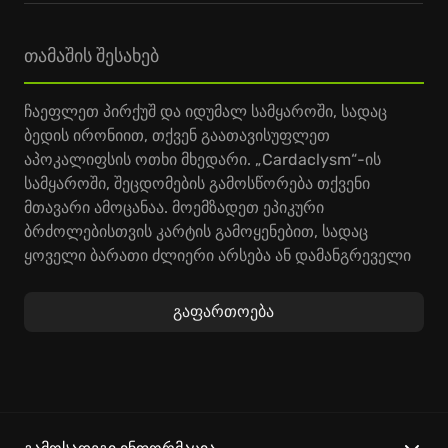
თამაშის შესახებ
ჩაეფლეთ პირქუშ და იდუმალ სამყაროში, სადაც
ბედის ირონიით, თქვენ გაათავისუფლეთ
აპოკალიფსის ოთხი მხედარი. „Cardaclysm“-ის
სამყაროში, შეცდომების გამოსწორება თქვენი
მთავარი ამოცანაა. მოემზადეთ ეპიკური
ბრძოლებისთვის კარტის გამოყენებით, სადაც
ყოველი ბარათი ძლიერი არსება ან დამანგრეველი
შელოცვაა; შეაგროვეთ ისინი თქვენი
მოგზაურობისას და გამოიყენეთ თქვენი მტრების
გაფართოება
წინააღმდეგ. განსაკუთრებით აღნიშვნის ღირსია ის,
თუ როგორ ვითარდება
„Cardaclysm“-ის გეიმპლეი
,
რაც მას მრავალფეროვანსა და
არაპროგნოზირებადს ხდის, ყოველი ახალი
გადაწყვეტილება კი უნიკალურ გამოცდილებად
იქცევა.