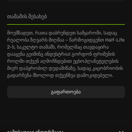
თამაშის შესახებ
მოემზადეთ, რათა დაბრუნდეთ სამყაროში, სადაც
რეალობა ზღვარს მიღმაა – წარმოგიდგენთ Half-Life
2-ს, საკულტო თამაშს, რომელმაც თავდაყირა
დააყენა გეიმინგ ინდუსტრია! გორდონ ფრიმენის
როლში თქვენ აღმოჩნდებით უცხოპლანეტელების
მიერ დაპყრობილ დედამიწაზე, სადაც კაცობრიობის
გადარჩენა მხოლოდ თქვენზეა დამოკიდებული.
იმოგზაურეთ პირქუშ გარემოში, ამოხსენით
თავსატეხები და გაანადგურეთ მოწინააღმდეგეები,
გაფართოება
რათა აღადგინოთ მშვიდობა.
Half-Life sequel გამოირჩევა უნიკალური ფიზიკის
სისტემითა და ინოვაციური გეიმპლეით, რაც მას
დაუვიწყარ გამოცდილებად აქცევს. თქვენ მოგიწევთ
გამოიყენოთ გრავიტაციული იარაღი, მანიპულიროთ