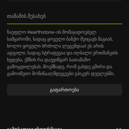
თამაშის შესახებ
ჩაეფლო Hearthstone-ის მომაჯადოებელ
სამყაროში, სადაც ყოველი ბანქო შეიცავს მაგიას,
ხოლო ყოველი ბრძოლა ლეგენდაა! ეს არის
ადგილი, სადაც სტრატეგია და იღბალი ერთმანეთს
ხვდება, ქმნის რა დაუვიწყარ სათამაშო
გამოცდილებას. მოემზადე, რომ გახდე გმირი და
გამოიწვიო მოწინააღმდეგეები ეპიკურ დუელებში.
Hearthstone, იგივე Heroes of Warcraft-ის სამყარო
გაფართოება
გთავაზობს კარტის ონლაინ თამაშების
მრავალფეროვან რეჟიმებს, რაც საშუალებას
გაძლევს, გამოსცადო შენი სტრატეგიული უნარები.
შექმენი უნიკალური დასტა, გამოიყენე მძლავრი
კომბინაციები და დაამტკიცე, რომ ხარ საუკეთესო
მოთამაშე! შეგიძლია ითამაშო მეგობრებთან ერთად,