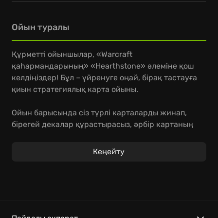
Ойын туралы
Құрметті ойыншылар, «Warcraft
қаһармандарының» «Hearthstone» әлеміне қош
келдіңіздер! Бұл – үйренуге оңай, бірақ тастауға
қиын стратегиялық карта ойыны.
Ойын барысында сіз түрлі карталарды жинап,
бірегей декалар құрастырасыз, әрбір картаның
өзіндік ерекшеліктері мен күшті әсері бар.
«Hearthstone» стратегиясы – қарсыласыңызды
Кеңейту
жеңу үшін дұрыс шешім қабылдау және
тактикалық ойлау. Ойынның әрбір қаһарманының
өзіне тән қабілеттері мен ойын стилі бар,
сондықтан «Hearthstone» қаһармандары арқылы
өзіңізге ыңғайлысын таңдаңыз!