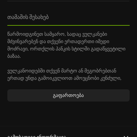
თამაშის შესახებ
წარმოიდგინეთ სამყარო, სადაც ვულკანები
მძვინვარებენ და თქვენი ერთადერთი იმედი
მოძრავი, ორთქლის პანკის სტილში გადაწყვეტილი
ბაზაა.
ვულკანოიდებში თქვენ მარტო ან მეგობრებთან
ერთად უნდა გამოიკვლიოთ ამოუცნობი კუნძული,
მოიპოვოთ რესურსები და ებრძოლოთ მტრულ
რობოტებს, რათა გადარჩეთ ამ არასტაბილურ
გაფართოება
გარემოში. ამ თამაშში თქვენი ბურღი არის თქვენი
ციხესიმაგრეცა და იარაღიც, რაც მას ბაზის
მშენებლობის უნიკალურ გამოცდილებად აქცევს.
Volcanoids გთავაზობთ უამრავ უნიკალურ
შესაძლებლობას, რომელთაგანაც ზოგიერთს