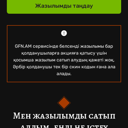
Жазылымды таңдау
GFN.AM сервисінде белсенді жазылымы бар
қолданушыларға акцияға қатысу үшін
қосымша жазылым сатып алудың қажеті жоқ.
Әрбір қолданушы тек бір скин кодын ғана ала
алады.
Мен жазылымды сатып
алдым, енді не істеу