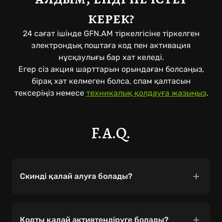
керек?
24 сағат ішінде GFN.AM тіркелгісіне тіркелген
электрондық поштаға код пен активация
нұсқаулығы бар хат келеді.
Егер сіз акция шарттарын орындаған болсаңыз,
бірақ хат келмеген болса, спам қалтасын
тексеріңіз немесе
техникалық қолдауға жазыңыз
.
F.A.Q.
Скинді қалай алуға болады?
15 маусымға дейін GFN.AM-ның кез келген
жазылымын сатып алыңыз.
Кодты қалай активтендіруге болады?