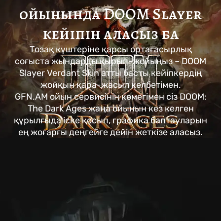
ойынында DOOM Slayer
кейіпін аласыз ба
Тозақ күштеріне қарсы ортағасырлық
соғыста жындарды қырып-жойыңыз – DOOM
Slayer Verdant Skin атты басты кейіпкердің
жойқын қара-жасыл келбетімен.
GFN.AM ойын сервисінің көмегімен сіз DOOM:
The Dark Ages жаңа ойынын кез келген
құрылғыда іске қосып, графика баптауларын
ең жоғарғы деңгейге дейін жеткізе аласыз.