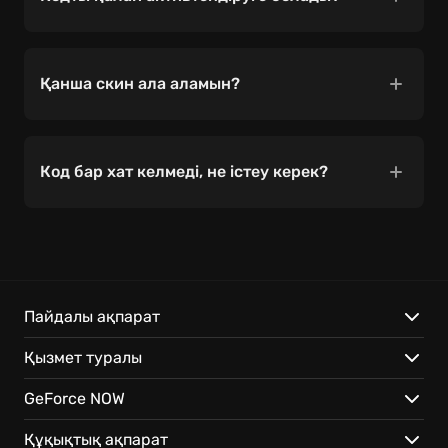
Активация кодын
Bethesda.net
сайтында
енгізіп, өзіңіздің
Bethesda.net
тіркелгіңізді
Қанша скин ала аламын?
DOOM: The Dark Ages ойынымен
байланыстырыңыз. Толық нұсқаулықты
Әрбір қолданушы тек бір ғана DOOM Slayer
активация коды бар хаттан таба аласыз.
кейіпін ала алады.
Код бар хат келмеді, не істеу керек?
Техникалық қолдауға хабарласыңыз. Егер
акция шарттары орындалса, біз кодты қолмен
жібереміз.
Пайдалы ақпарат
Қызмет туралы
GeForce NOW
Құқықтық ақпарат