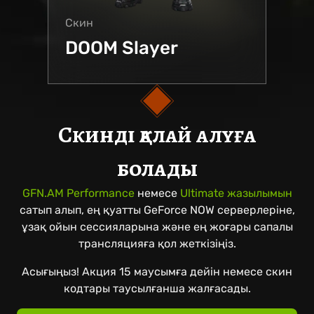
Скин
DOOM Slayer
Скинді қалай алуға
болады
GFN.AM Performance
немесе
Ultimate жазылымын
сатып алып, ең қуатты GeForce NOW серверлеріне,
ұзақ ойын сессияларына және ең жоғары сапалы
трансляцияға қол жеткізіңіз.
Асығыңыз!
Акция 15 маусымға дейін немесе скин
кодтары таусылғанша жалғасады.