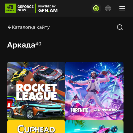
Каталогқа қайту
Аркада
40