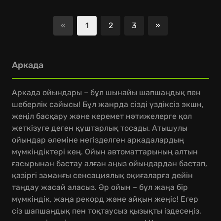
«
1
2
3
»
Келесі
Аркада
Аркада ойындары – бұл шынайы шапшаңдық пен
шеберлік сайысы! Бұл жанрда сізді үздіксіз экшн,
жеңіл басқару және керемет нәтижелерге қол
жеткізуге деген құштарлық тосады. Атышулы
ойындар әлеміне негізделген аркадалардың
мүмкіндіктері кең. Ойын автоматтарының алтын
ғасырынан бастау алған аңыз ойындардан бастап,
қазіргі заманғы сенсациялық оқиғаларға дейін
таңдау жасай аласыз. Әр ойын – бұл жаңа бір
мүмкіндік, жаңа рекорд және айқын жеңіс! Егер
сіз шапшаңдық пен тоқтаусыз қызықты іздесеңіз,