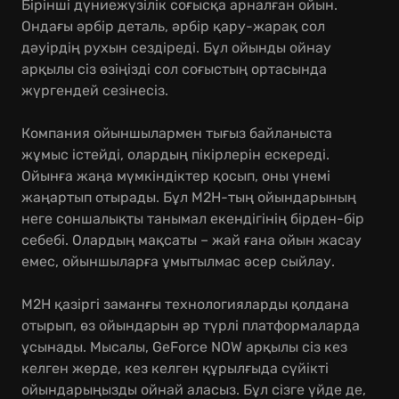
Бірінші дүниежүзілік соғысқа арналған ойын.
Ондағы әрбір деталь, әрбір қару-жарақ сол
дәуірдің рухын сездіреді. Бұл ойынды ойнау
арқылы сіз өзіңізді сол соғыстың ортасында
жүргендей сезінесіз.
Компания ойыншылармен тығыз байланыста
жұмыс істейді, олардың пікірлерін ескереді.
Ойынға жаңа мүмкіндіктер қосып, оны үнемі
жаңартып отырады. Бұл M2H-тың ойындарының
неге соншалықты танымал екендігінің бірден-бір
себебі. Олардың мақсаты – жай ғана ойын жасау
емес, ойыншыларға ұмытылмас әсер сыйлау.
M2H қазіргі заманғы технологияларды қолдана
отырып, өз ойындарын әр түрлі платформаларда
ұсынады. Мысалы, GeForce NOW арқылы сіз кез
келген жерде, кез келген құрылғыда сүйікті
ойындарыңызды ойнай аласыз. Бұл сізге үйде де,