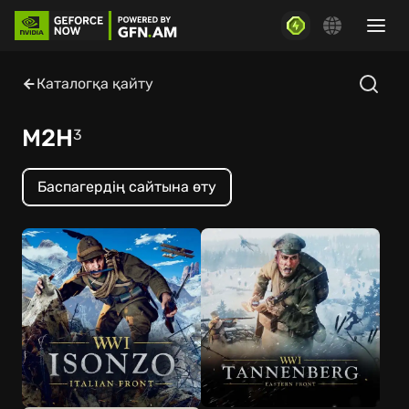
Каталогқа қайту
M2H
3
Баспагердің сайтына өту