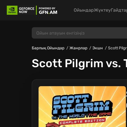
Ойындар
Жүктеу
Гайдта
Барлық Ойындар
Жанрлар
Экшн
Scott Pilg
Scott Pilgrim vs.