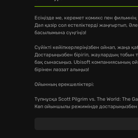
Есіңізде ме, керемет комикс пен фильмні
Дәл қазір сол естеліктерді жаңғыртып, Ә
басылымына сүңгіңіз!
Сүйікті кейіпкерлеріңізбен ойнап, жаңа қа
Достарыңызбен бірігіп, жаулардың тобын
бақ сынасыңыз. Ubisoft компаниясының о
бірінен ләззат алыңыз!
Ойынның ерекшеліктері:
Түпнұсқа Scott Pilgrim vs. The World: The
Көп ойыншылы режимінде достарыңызбен бі
Рамонаның зұлым бұрынғы жігіттеріне қар
Скотт Пилигрим ойынын қазақша ойнап, ба
экшнге толы аркадалық ойын!