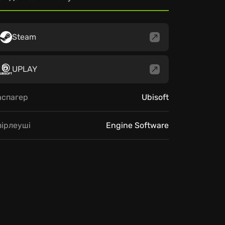
Steam
UPLAY
аспагер
Ubisoft
зірлеуші
Engine Software