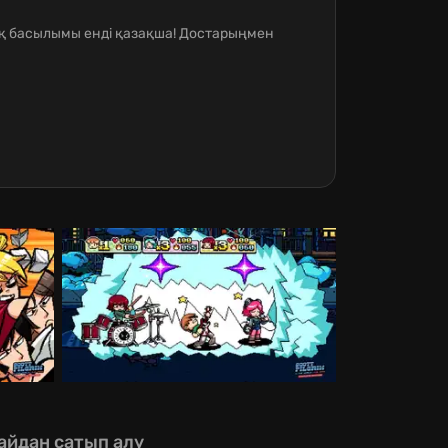
ық басылымы енді қазақша! Достарыңмен
айдан сатып алу