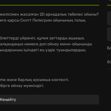
ң желісімен жасалған 2D аркадалық төбелес ойыны?
лемге қарсы Скотт Пилигрим ойынының толық
білеттерді үйреніп, құпия заттарды ашыңыз.
 талқандаңыз немесе доп ойнау мини-ойынында
Б
йындарының ішіндегі ең үздік туындылардың
Ә
 Game және барлық қосымша контенті.
рге ойнау мүмкіндігі.
сы шайқас.
лалық шағыңызға саяхат жасаңыз! Бұл – нағыз
Кеңейту