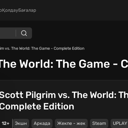
р
Қолдау
Бағалар
rim vs. The World: The Game - Complete Edition
 The World: The Game - 
Scott Pilgrim vs. The World: 
Complete Edition
12+
Экшн
Аркада
Жекпе - жек
Steam
UPLAY