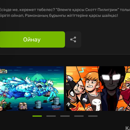
Есіңде ме, керемет төбелес? "Әлемге қарсы Скотт Пилигрим" тол
бірігіп ойнап, Рамонаның бұрынғы жігіттеріне қарсы шайқас!
Ойнау
Бөлісу
Қ