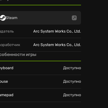
Steam
здатель
Arc System Works Co., Ltd.
азработчик
Arc System Works Co., Ltd.
собенности игры
eyboard
Доступно
ouse
Доступно
amepad
Доступно