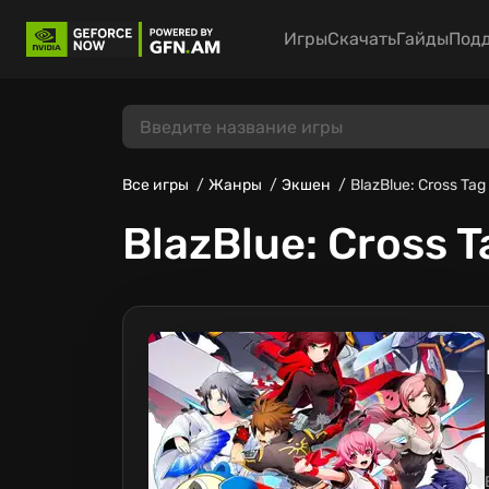
Игры
Скачать
Гайды
Под
Все игры
Жанры
Экшен
BlazBlue: Cross Tag 
BlazBlue: Cross T