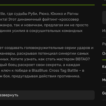
ttle, где судьбы Руби, Рюко, Юкико и Рагны
кта! Этот динамичный файтинг-кроссовер
жанра, так и новичкам, предлагая им не просто
И
ъединяя усилия в сокрушительных командных
Р
яет создавать головокружительные серии ударов и
О
маневры, раскрывая потенциал синергии самых
ных. Хотите узнать, как стать мастером BBTAG?
дый боец раскроет свои секреты, а каждая
K
люч к победе в BlazBlue: Cross Tag Battle – в
м боя, предугадывая действия противника.
M
вера BlazBlue
:
G
азвернуть
ов прямиком из BlazBlue, Persona 4 Arena, RWBY и
вторимый стиль каждой вселенной.