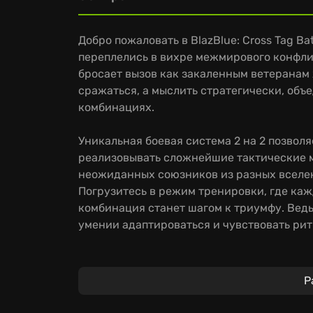
Добро пожаловать в BlazBlue: Cross Tag Ba
переплелись в вихре межмирового конфли
бросает вызов как закаленным ветеранам 
сражаться, а мыслить стратегически, об
комбинациях.
Уникальная боевая система 2 на 2 позвол
реализовывать сложнейшие тактические 
неожиданных союзников из разных вселен
Погрузитесь в режим тренировки, где каж
комбинация станет шагом к триумфу. Ведь к
умении адаптироваться и чувствовать рит
Ощутите взрывную мощь
файтинга-кроссо
Р
Вас ждет огромный выбор уникальных бойц
Under Night In-Birth, раскрывающих непо