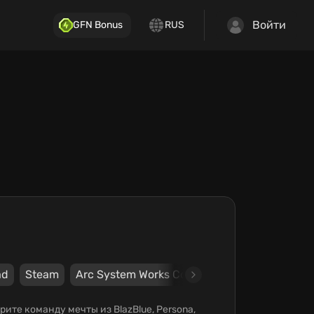
Войти
GFN Bonus
RUS
ad
Steam
Arc System Works Co., Ltd.
Arc System Work
рите команду мечты из BlazBlue, Persona,