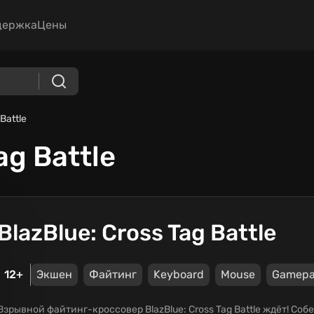
держка
Цены
Battle
ag Battle
BlazBlue: Cross Tag Battle
12+
Экшен
Файтинг
Keyboard
Mouse
Gamep
Взрывной файтинг-кроссовер BlazBlue: Cross Tag Battle ждёт! Собе