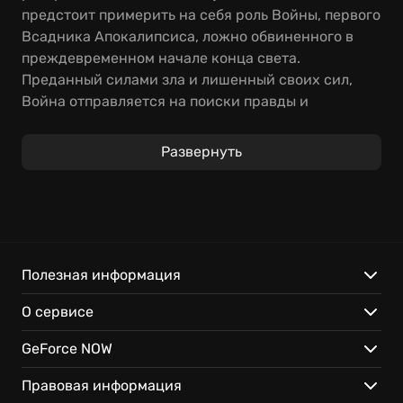
предстоит примерить на себя роль Войны, первого
Всадника Апокалипсиса, ложно обвиненного в
преждевременном начале конца света.
Преданный силами зла и лишенный своих сил,
Война отправляется на поиски правды и
возмездия.
Развернуть
Игрокам предстоит исследовать
постапокалиптические локации, сражаться с
ордами демонов и ангелов, разгадывать
головоломки и улучшать свои умения, чтобы
восстановить справедливость. По мере
прохождения Darksiders Война всадник будет
Полезная информация
сталкиваться с могущественными боссами,
О сервисе
требующими тактического подхода и
использования всех доступных способностей. Не
GeForce NOW
стоит забывать и о Darksiders Warmastered Edition
секретах, спрятанных в самых неожиданных
Правовая информация