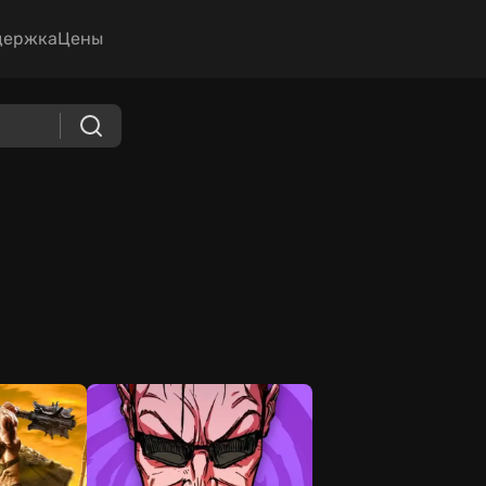
держка
Цены