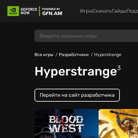
Игры
Скачать
Гайды
Под
Все игры
Разработчики
Hyperstrange
Hyperstrange
3
Перейти на сайт разработчика