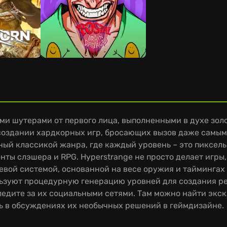
и шутерами от первого лица, выполненными в духе золо
создании хардкорных игр, бросающих вызов даже самым 
ный классикой жанра, где каждый уровень – это пиксел
ты слэшера и RPG. Hyperstrange не просто делает игры,
вой системой, основанной на весе оружия и таймингах 
льзуют процедурную генерацию уровней для создания ре
следите за их социальными сетями. Там можно найти экс
ь в обсуждениях их необычных решений в геймдизайне.