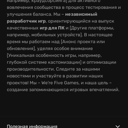
например, краудсорсинга] для активного
вовлечения сообщества в процесс тестирования и
улучшения баланса. Мы –
независимый
разработчик игр
, ориентирующийся на выпуск
качественных
игр для ПК
и [Другие платформы,
например, мобильных устройств]. В настоящее
время мы работаем над [Анонс проекта или
обновления], уделяя особое внимание
[Уникальная особенность игры, например,
глубокой системе кастомизации] и оптимизации
производительности. Следите за нашими
новостями и участвуйте в развитии наших
проектов! Мы – We're Five Games, и наша цель –
создание запоминающихся игровых впечатлений.
Полезная информация