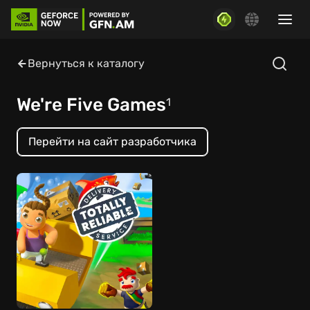
Вернуться к каталогу
We're Five Games
1
Перейти на сайт разработчика