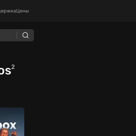
держка
Цены
os
2