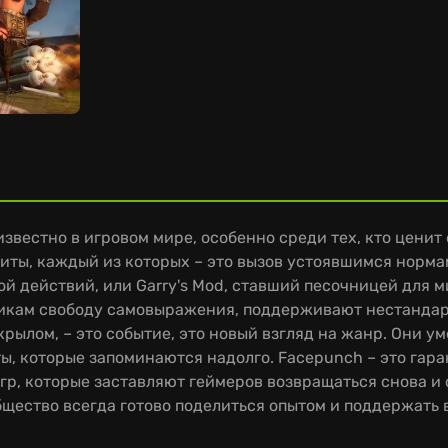
известно в игровом мире, особенно среди тех, кто ценит
иты, каждый из которых – это вызов устоявшимся нормам
действий, или Garry's Mod, ставший песочницей для ми
икам свободу самовыражения, поддерживают нестандарт
рылом, – это событие, это новый взгляд на жанр. Они у
ы, которые запоминаются надолго. Facepunch – это гара
р, которые заставляют геймеров возвращаться снова и с
бщество всегда готово поделиться опытом и поддержать 