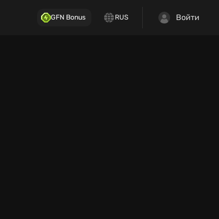
Войти
GFN Bonus
RUS