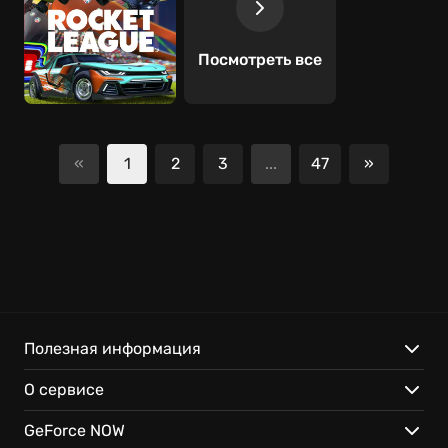
Посмотреть все
«
1
2
3
...
47
»
Следующ
Полезная информация
О сервисе
GeForce NOW