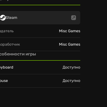
Steam
здатель
Misc Games
азработчик
Misc Games
собенности игры
eyboard
Доступно
ouse
Доступно