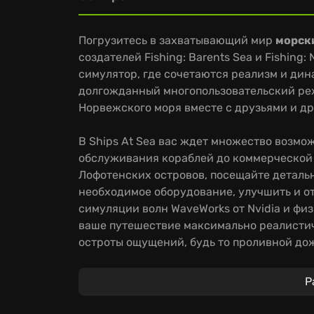
Погрузитесь в захватывающий мир
морск
создателей Fishing: Barents Sea и Fishing: 
симулятор, где сочетаются реализм и дин
долгожданный многопользовательский реж
Норвежского моря вместе с друзьями и др
В Ships At Sea вас ждет множество возмо
обслуживания кораблей до коммерческой
Лофотенских островов, посещайте деталь
необходимое оборудование, улучшить и о
симуляции волн WaveWorks от Nvidia и фи
ваше путешествие максимально реалисти
остроты ощущений, будь то проливной дож
предлагает беспрецедентную свободу выбо
оказывайте техническую поддержку друг
Р
осваивая различные методы лова.