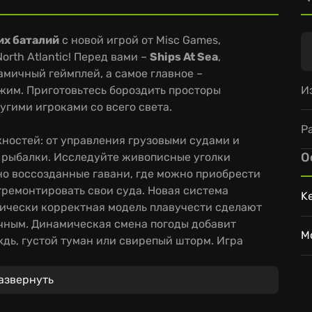
их баталий
с новой игрой от Misc Games,
North Atlantic! Перед вами –
Ships At Sea
,
амичный геймплей, а самое главное –
И
им. Приготовьтесь бороздить просторы
угими игроками со всего света.
Р
жностей: от управления грузовыми судами и
О
 рыбалки. Исследуйте живописные уголки
но воссозданные гавани, где можно приобрести
тремонтировать свои суда. Новая система
K
зически корректная модель плавучести сделают
чным. Динамическая смена погоды добавит
M
дь, густой туман или свирепый шторм. Игра
ра: станьте капитаном грузового судна,
им кораблям или займитесь промыслом рыбы,
азвернуть