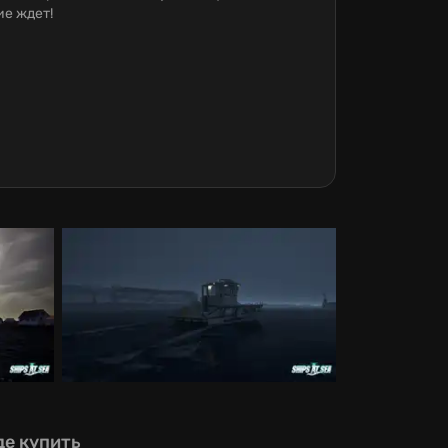
ие ждет!
де купить