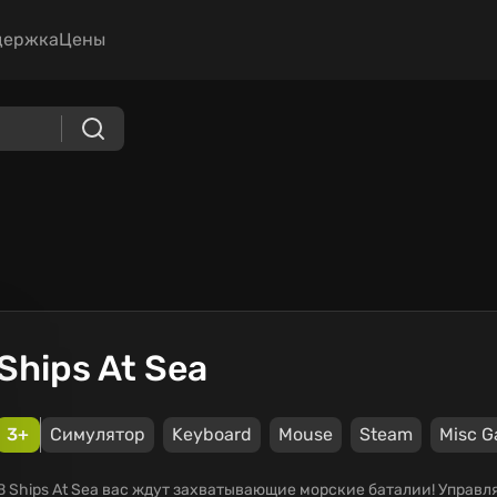
держка
Цены
Ships At Sea
3+
Симулятор
Keyboard
Mouse
Steam
Misc 
В Ships At Sea вас ждут захватывающие морские баталии! Управ