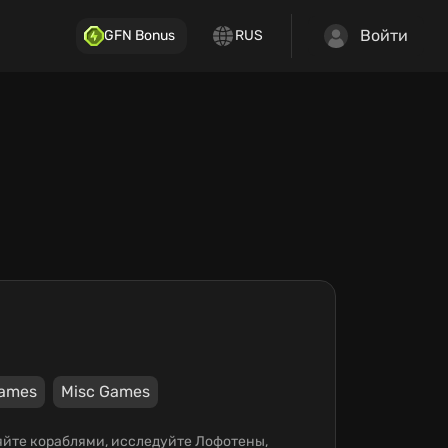
Войти
GFN Bonus
RUS
Games
Misc Games
ляйте кораблями, исследуйте Лофотены,