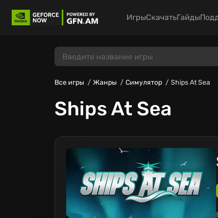
Игры
Скачать
Гайды
Под
Все игры
Жанры
Симулятор
Ships At Sea
Ships At Sea