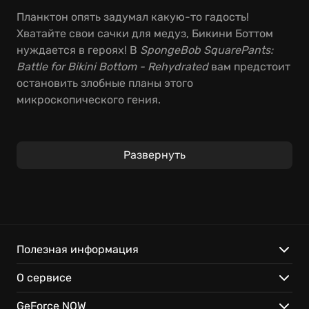
Планктон опять задумал какую-то гадость!
Хватайте свои сачки для медуз, Бикини Боттом
нуждается в героях! В
SpongeBob SquarePants:
Battle for Bikini Bottom - Rehydrated
вам предстоит
остановить злобные планы этого
микроскопического гения.
Оцените все улучшения, которые привнесла
SpongeBob Battle for Bikini Bottom Rehydrated
!
Развернуть
Переработанная графика сделала мир еще ярче, а
улучшенный геймплей и абсурдный юмор
придутся по вкусу каждому поклоннику Губки
Боба. Если вы все еще задаетесь вопросом,
стоит
ли играть в SpongeBob Rehydrated
, смело
отбросьте терзания! Эта игра подарит
Полезная информация
незабываемые впечатления и часы увлекательных
О сервисе
приключений.
GeForce NOW