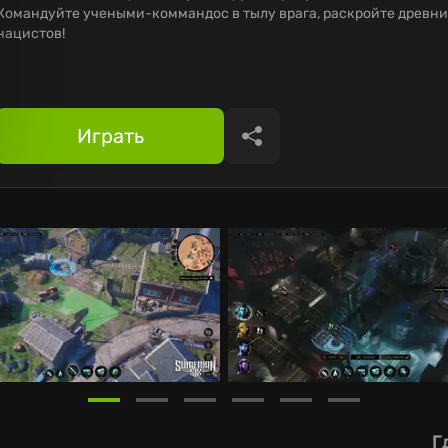
Командуйте учеными-коммандос в тылу врага, раскройте древни
нацистов!
Играть
Поделиться
Г