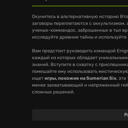
Окунитесь в альтернативную историю Вт
заговоры переплетаются с оккультизмом, а
ученых-коммандос, заброшенных в тыл вра
исследуйте древние тайны и используйте
Вам предстоит руководить командой Enig
каждый из которых обладает уникальными
знаний. Вступите в схватку с приспешник
помешайте ему использовать мистическую с
ищет
игры, похожие на Sumerian Six
, эт
менее захватывающий и напряженный гей
сложных решений.
Путешествуйте по миру, посещая вдохно
истории, где народные сказки и теории з
Р
миссии, динамичные сражения и необход
потребуют от вас стратегического мышлени