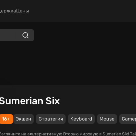
держка
Цены
Sumerian Six
16+
Экшен
Стратегия
Keyboard
Mouse
Game
Взгляните на альтернативную Вторую мировую в Sumerian Six! Т