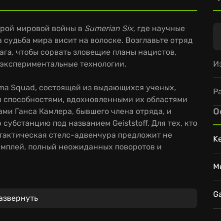
орой мировой войны в
Sumerian Six
, где научные
 судьба мира висит на волоске. Возглавьте отряд
га, чтобы сорвать зловещие планы нацистов,
И
 экспериментальные технологии.
ma Squad, состоящей из выдающихся ученых,
Р
 способностями, вдохновленными их областями
О
ами Ганса Камлера, бывшего члена отряда, и
убстанцию под названием Geiststoff. Для тех, кто
а тактическая стелс-адвенчура предложит не
K
мплей, полный неожиданных поворотов и
M
вленные реальными местами альтернативной
аговора становятся реальностью. Напряженные
G
азвернуть
имость комбинировать навыки персонажей
я и тактического мастерства. Те, кто планирует