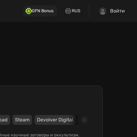
Войти
GFN Bonus
RUS
pad
Steam
Devolver Digital
Artificer
айные научные заговоры и оккультизм.