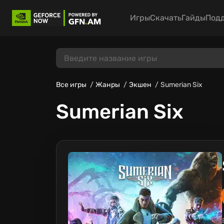
Игры
Скачать
Гайды
Под
Все игры
Жанры
Экшен
Sumerian Six
Sumerian Six