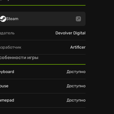
Steam
здатель
Devolver Digital
азработчик
Artificer
собенности игры
eyboard
Доступно
ouse
Доступно
amepad
Доступно