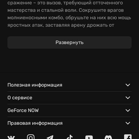
сражение – это вызов, требующий отточенного
мастерства и стальной воли. Сокрушите врагов
молниеносными комбо, обрушьте на них всю мощь
яростных атак, заставляя арену дрожать от
каждого удара! В KOF XV нет места случайностям,
только холодный расчет и безупречная техника.
Развернуть
В основе Короля Бойцов XV лежит командная
система «три на три», где синергия и
взаимопонимание между персонажами ценятся
превыше всего. Станьте гениальным тактиком,
предугадывайте действия соперников и
Полезная информация
создавайте сокрушительные связки, способные
О сервисе
переломить ход любого поединка. Почувствуйте
себя частью легенды!
GeForce NOW
Вас ждут как проверенные временем бойцы, так и
Правовая информация
новые лица, каждое из которых готово заявить о
себе громкой победой! Оцените потрясающую