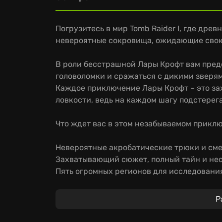
Погрузитесь в мир Tomb Raider I, где дре
невероятные сокровища, ожидающие свою
В роли бесстрашной Лары Крофт вам пред
головоломки и сражаться с дикими зверя
Каждое приключение Лары Крофт – это з
ловкости, ведь на каждом шагу подстерег
Что ждет вас в этом незабываемом прикл
Невероятные акробатические трюки и сме
Захватывающий сюжет, полный тайн и не
Пять огромных регионов для исследовани
Если вы готовы окунуться в ностальгию и 
приключения, то самое время присоединит
Р
Возможно, именно вы раскроете все секре
древних руин.