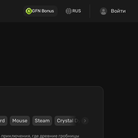
Войти
GFN Bonus
RUS
rd
Mouse
Steam
Crystal Dynamics
Nixxes Softwa
ть приключения, где древние гробницы