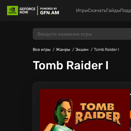
Игры
Скачать
Гайды
Под
Все игры
Жанры
Экшен
Tomb Raider I
Tomb Raider I