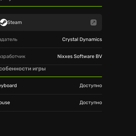
Steam
здатель
Crystal Dynamics
азработчик
Nixxes Software BV
собенности игры
eyboard
Доступно
ouse
Доступно