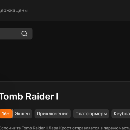
держка
Цены
Tomb Raider I
16+
Экшен
Приключение
Платформеры
Keyboa
Вспомните Tomb Raider I! Лара Крофт отправляется в первую час