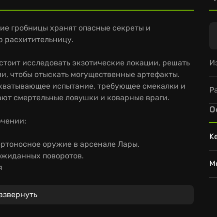
вние гробницы хранят опасные секреты и
 расхитительницу.
И
стоит исследовать экзотические локации, решать
ми, чтобы отыскать могущественные артефакты.
ахватывающее испытание, требующее смекалки и
Р
ают смертельные ловушки и коварные враги.
О
ючении:
K
ртоносное оружие в арсенале Лары.
ожиданных поворотов.
M
я
вспомнить, с чего начинались легендарные
ься к Ларе в её ПЕРВОЙ части Tomb Raider!
азвернуть
ты первой части Tomb Raider, скрытые в глубинах