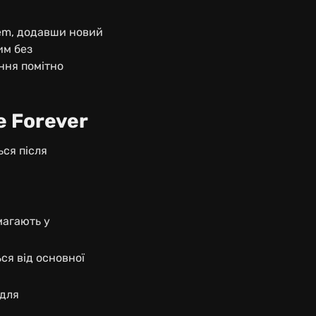
iem, додавши новий
им без
ння помітно
e Forever
ься після
магають у
ся від основної
 для