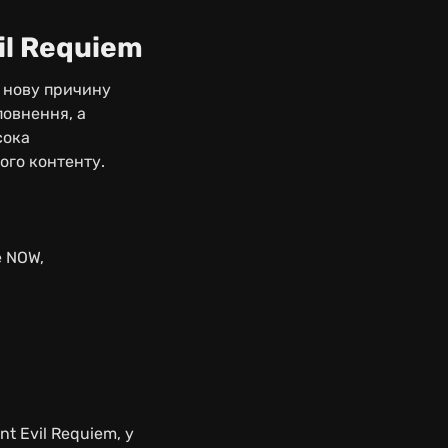
il Requiem
m нову причину
повнення, а
сока
ого контенту.
e NOW,
t Evil Requiem, у