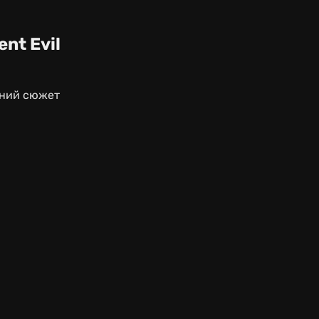
nt Evil
вний сюжет