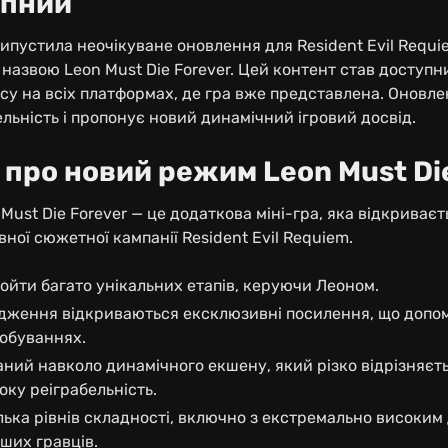
упний
ипустила неочікуване оновлення для Resident Evil Requ
 назвою Leon Must Die Forever. Цей контент став доступн
су на всіх платформах, де гра вже представлена. Оновле
ьність і пропонує новий динамічний ігровий досвід.
 про новий режим Leon Must Di
ust Die Forever — це додаткова міні-гра, яка відкриваєт
ої сюжетної кампанії Resident Evil Requiem.
ойти багато унікальних етапів, керуючи Леоном.
одження відкриваються ексклюзивні посилення, що допо
обуваннях.
ий навколо динамічного екшену, який різко відрізняєть
исоку реіграбельність.
ька рівнів складності, включно з екстремально високим
ших гравців.