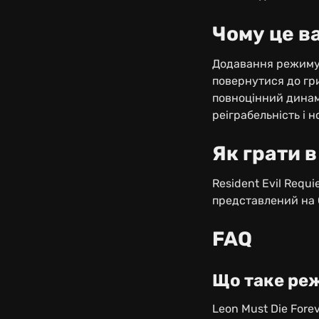
Чому це в
Додавання режиму 
повернутися до гр
повноцінний динам
реіграбельність і 
Як грати в
Resident Evil Requ
представлений на 
FAQ
Що таке реж
Leon Must Die Fore