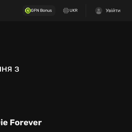
Увійти
GFN Bonus
UKR
ння з
ie Forever