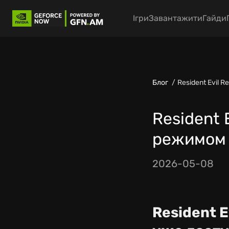
Ігри
Завантажити
Гайди
Блог
Resident Evil 
Resident 
режимом L
2026-05-08
Resident E