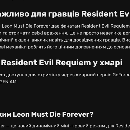
ажливо для гравців Resident Ev
Leon Must Die Forever дає фанатам Resident Evil Requie
и та отримати свіжі враження. Це не просто невелике до
ічний екшен-виклик навіть для досвідчених гравців. Ви
нові механіки роблять його цінним доповненням до основн
 Resident Evil Requiem у хмарі
iem доступна для стримінгу через хмарний сервіс GeForc
GFN.AM.
им Leon Must Die Forever?
ver — це новий динамічний міні-ігровий режим для Residen