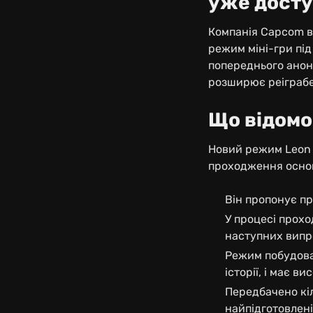
уже дост
Компанія Capcom в
режим міні-гри під
попереднього анон
розширює реіграбел
Що відомо
Новий режим Leon M
проходження основн
Він пропонує пр
У процесі прох
наступних випр
Режим побудован
історії, і має в
Передбачено кіл
найпідготовлені