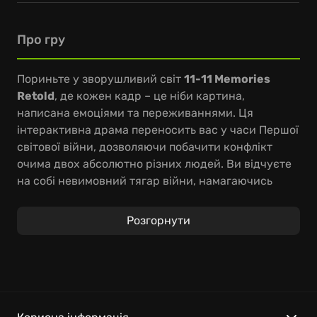
Про гру
Пориньте у зворушливий світ
11-11 Memories
Retold
, де кожен кадр – це ніби картина,
написана емоціями та переживаннями. Ця
інтерактивна драма переносить вас у часи Першої
світової війни, дозволяючи побачити конфлікт
очима двох абсолютно різних людей. Ви відчуєте
на собі невимовний тягар війни, намагаючись
зберегти людяність у вирі подій.
Розгорнути
У
Memories Retold
гравцям належить
досліджувати світ, розплутувати таємниці
минулого та приймати важливі рішення, що
впливають на долі персонажів. Геймплей занурює
в емоційну розповідь, де кожен ваш вибір має
наслідки. Спостерігайте, як переплітаються