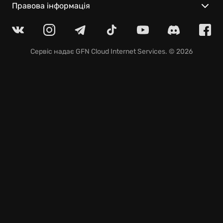
Правова інформація
Реалістична симуляція історичної висадки:
відчуйте себе астронавтом, керуючи місячним
модулем та досліджуючи поверхню супутника
Землі.
Сервіс надає
GFN Cloud Internet Services
. © 2026
Унікальна можливість детально вивчити
легендарний знімок Базза Олдріна, досліджуючи
тіні та відблиски, щоб розкрити приховані деталі.
Інтерактивне дослідження місця посадки
«Аполлона-11»: відкривайте факти та розвінчуйте
міфи на віртуальному місячному ландшафті.
Не пропустіть нагоду доторкнутися до історії та
особисто оцінити можливості NVIDIA у
демонстрації місії «Аполлон-11»! Це ваш
віртуальний квиток на Місяць, доступний вже
зараз.