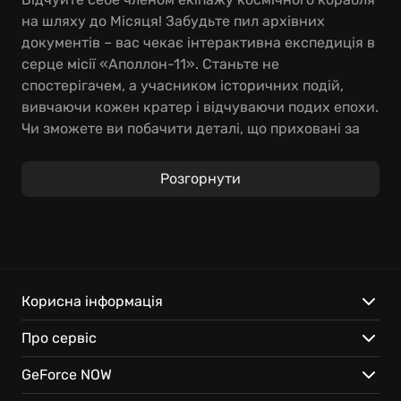
на шляху до Місяця! Забудьте пил архівних
документів – вас чекає інтерактивна експедиція в
серце місії «Аполлон-11». Станьте не
спостерігачем, а учасником історичних подій,
вивчаючи кожен кратер і відчуваючи подих епохи.
Чи зможете ви побачити деталі, що приховані за
лаштунками відомих світлин?
Розгорнути
Завдяки графічним інноваціям NVIDIA та
можливостям Unreal Engine 4, висадка на Місяць
стає надзвичайно реалістичною. Технологія VXGI
(Voxel Global Illumination) відтворює місячне
освітлення з вражаючою точністю, занурюючи в
атмосферу незабутньої космічної подорожі. Чи
Корисна інформація
вдасться вам розгадати таємниці Місяця,
Про сервіс
досліджуючи найменші деталі зображень?
GeForce NOW
Ключові особливості: