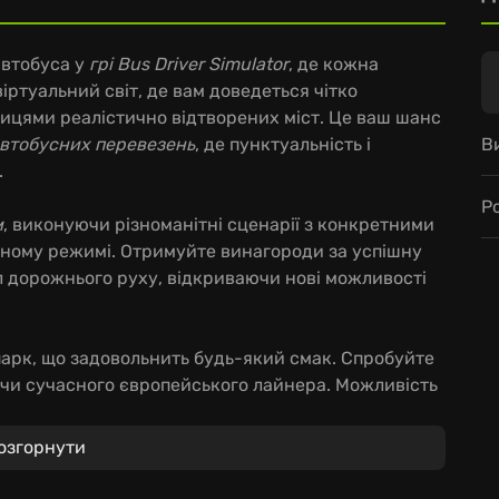
автобуса у
грі Bus Driver Simulator
, де кожна
віртуальний світ, де вам доведеться чітко
цями реалістично відтворених міст. Це ваш шанс
В
втобусних перевезень
, де пунктуальність і
.
Р
м
, виконуючи різноманітні сценарії з конкретними
льному режимі. Отримуйте винагороди за успішну
 дорожнього руху, відкриваючи нові можливості
арк, що задовольнить будь-який смак. Спробуйте
 чи сучасного європейського лайнера. Можливість
о робить цю гру по-справжньому захопливою.
озгорнути
бус та відвідувати гараж для покращення його
здивує динамічна зміна часу доби, реалістичний