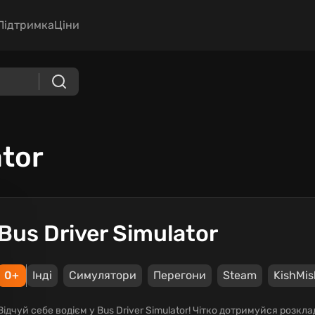
Підтримка
Ціни
ator
Bus Driver Simulator
0+
Інді
Симулятори
Перегони
Steam
KishMi
Відчуй себе водієм у Bus Driver Simulator! Чітко дотримуйся розк