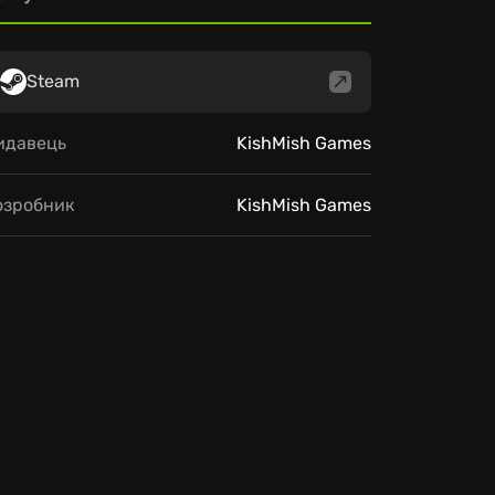
Steam
идавець
KishMish Games
озробник
KishMish Games