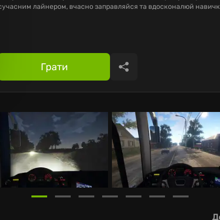
сучасним лайнером, вчасно заправляйся та вдосконалюй навичк
Грати
Поділитися
Д