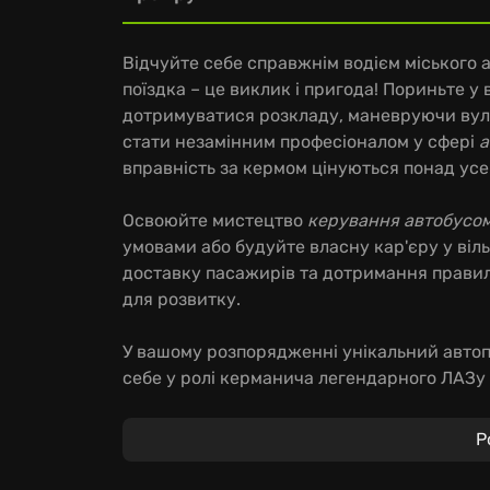
Відчуйте себе справжнім водієм міського 
поїздка – це виклик і пригода! Пориньте у 
дотримуватися розкладу, маневруючи вули
стати незамінним професіоналом у сфері
а
вправність за кермом цінуються понад усе
Освоюйте мистецтво
керування автобусо
умовами або будуйте власну кар'єру у ві
доставку пасажирів та дотримання правил
для розвитку.
У вашому розпорядженні унікальний автоп
себе у ролі керманича легендарного ЛАЗу
стати водієм автобуса
своєї мрії – ось, щ
Р
Не забувайте вчасно заправляти свій авто
характеристик і відпочинку. Вас приємно 