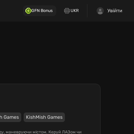
Увійти
GFN Bonus
UKR
sh Games
KishMish Games
ладу, маневруючи містом. Керуй ЛАЗом чи