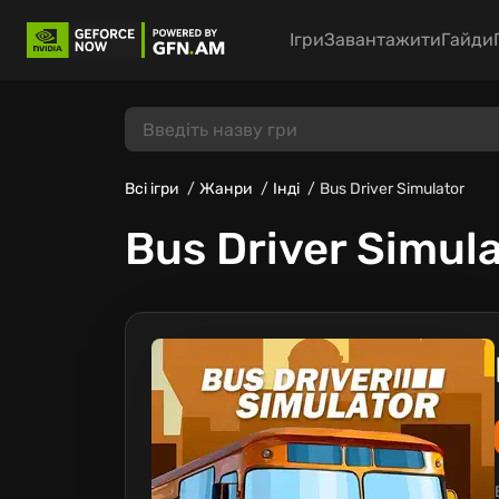
Ігри
Завантажити
Гайди
Всі ігри
Жанри
Інді
Bus Driver Simulator
Bus Driver Simul